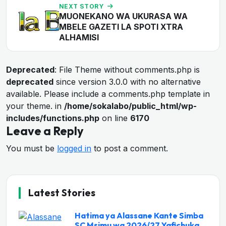
NEXT STORY
MUONEKANO WA UKURASA WA
MBELE GAZETI LA SPOTI XTRA
ALHAMISI
Deprecated
: File Theme without comments.php is
deprecated
since version 3.0.0 with no alternative
available. Please include a comments.php template in
your theme. in
/home/sokalabo/public_html/wp-
includes/functions.php
on line
6170
Leave a Reply
You must be
logged in
to post a comment.
Latest Stories
Hatima ya Alassane Kante Simba
SC Msimu wa 2026/27 Yafichuka