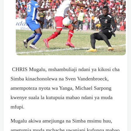
CHRIS Mugalu, mshambuliaji ndani ya kikosi cha
Simba kinachonolewa na Sven Vandenbroeck,
amempoteza nyota wa Yanga, Michael Sarpong
kwenye suala la kutupuia mabao ndani ya muda
mfupi.
Mugalu akiwa amejiunga na Simba msimu huu,
ametumia muda mchache uwanjani kufunga mabao