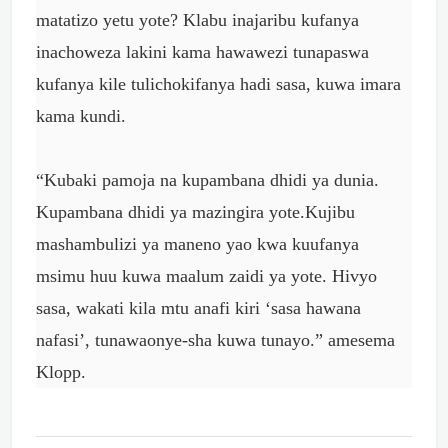
matatizo yetu yote? Klabu inajaribu kufanya
inachoweza lakini kama hawawezi tunapaswa
kufanya kile tulichokifanya hadi sasa, kuwa imara
kama kundi.
“Kubaki pamoja na kupambana dhidi ya dunia.
Kupambana dhidi ya mazingira yote.Kujibu
mashambulizi ya maneno yao kwa kuufanya
msimu huu kuwa maalum zaidi ya yote. Hivyo
sasa, wakati kila mtu anafi kiri ‘sasa hawana
nafasi’, tunawaonye-sha kuwa tunayo.” amesema
Klopp.