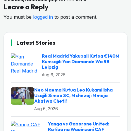
Leave a Reply
You must be
logged in
to post a comment.
Latest Stories
Real Madrid Yakubali Kutoa €140M
Kumsajili Yan Diomande Wa RB
Leipzig
Aug 6, 2026
Neo Maema Kutua Leo Kukamilisha
Usajili Simba SC, Mchezaji Mmoja
Akatwa Cheti!
Aug 6, 2026
Yanga vs Gaborone United:
Ratiba na Wapinzani CAF