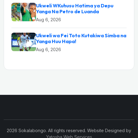
Ukweli WKuhusu Hatima ya Depu
Yanga Na Petro de Luanda
Aug 6, 2026
Ukweli wa Fei Toto Kutakiwa Simba na
Yanga Huu Hapa!
Aug 6, 2026
2026 Sokalabongo. All rights reserved. Website Designed by
Yatosha Web Services