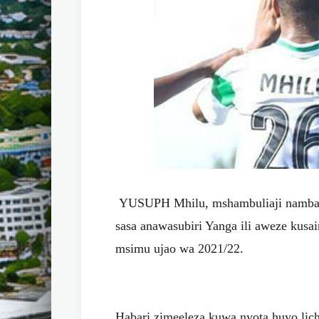
YUSUPH Mhilu, mshambuliaji namba m
sasa anawasubiri Yanga ili aweze kusai
msimu ujao wa 2021/22.
Habari zimeeleza kuwa nyota huyo lic