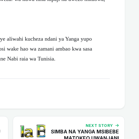
e aliwahi kucheza ndani ya Yanga yupo
osi wake hao wa zamani ambao kwa sasa
e Nabi raia wa Tunisia.
NEXT STORY
U
SIMBA NA YANGA MSIBEBE
MATOKEO UWANJANI