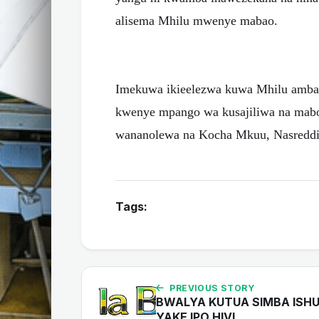
alisema Mhilu mwenye mabao.
Imekuwa ikieelezwa kuwa Mhilu ambay
kwenye mpango wa kusajiliwa na mab
wananolewa na Kocha Mkuu, Nasreddin
Tags:
PREVIOUS STORY
BWALYA KUTUA SIMBA ISH
YAKE IPO HIVI