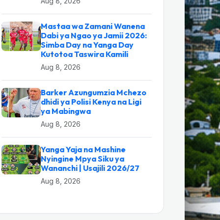
Aug 8, 2026
Mastaa wa Zamani Wanena
Dabi ya Ngao ya Jamii 2026:
Simba Day na Yanga Day
Kutotoa Taswira Kamili
Aug 8, 2026
Barker Azungumzia Mchezo
dhidi ya Polisi Kenya na Ligi
ya Mabingwa
Aug 8, 2026
Yanga Yaja na Mashine
Nyingine Mpya Siku ya
Wananchi | Usajili 2026/27
Aug 8, 2026