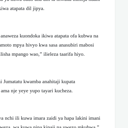
iwa atapata dil jipya.
 anaweza kuondoka ikiwa atapata ofa kubwa na
amoto mpya hivyo kwa sasa anasubiri mabosi
ha mpango wao,” ilieleza taarifa hiyo.
 Jumatatu kwamba anahitaji kupata
ama nje yeye yupo tayari kucheza.
a nchi ili kuwa imara zaidi ya hapa lakini imani
weza. wa kuwa nina kipaji na uwezo mkubwa,”