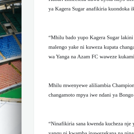
ya Kagera Sugar anafikiria kuondoka ik
“Mhilu bado yupo Kagera Sugar lakini
malengo yake ni kuweza kupata chang
wa Yanga na Azam FC waweze kukamilis
Mhilu mwenyewe aliliambia Championi
changamoto mpya iwe ndani ya Bongo 
“Ninafikiria sana kwenda kucheza nje y
yangu ni kwamba inawezekana na nina