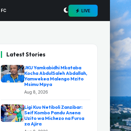
LIVE
 FC
Latest Stories
JKU Yamkabidhi Mkataba
Kocha AbdulSaleh Abdallah,
Yamwekea Malengo Mzito
Msimu Mpya
Aug 8, 2026
Ligi Kuu Netiboli Zanzibar:
Seif Kombo Pandu Anena
Uzito wa Michezo na Fursa
za Ajira