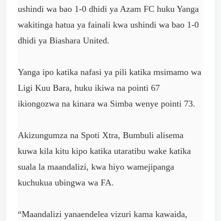
ushindi wa bao 1-0 dhidi ya Azam FC huku Yanga
wakitinga hatua ya fainali kwa ushindi wa bao 1-0
dhidi ya Biashara United.
Yanga ipo katika
nafasi ya pili katika
msimamo wa
Ligi Kuu
Bara, huku ikiwa na
pointi 67
ikiongozwa na
kinara wa Simba wenye
pointi 73.
Akizungumza na
Spoti Xtra, Bumbuli
alisema
kuwa kila kitu
kipo katika utaratibu
wake katika
suala la
maandalizi, kwa hiyo
wamejipanga
kuchukua
ubingwa wa FA.
“Maandalizi
yanaendelea vizuri
kama kawaida,