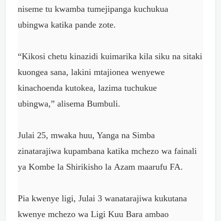
niseme
tu kwamba tumejipanga
kuchukua
ubingwa
katika pande zote.
“Kikosi chetu kinazidi
kuimarika kila siku
na sitaki
kuongea
sana, lakini mtajionea
wenyewe
kinachoenda
kutokea, lazima
tuchukue
ubingwa,”
alisema Bumbuli.
Julai 25, mwaka
huu, Yanga na
Simba
zinatarajiwa
kupambana katika
mchezo wa fainali
ya
Kombe la Shirikisho la
Azam maarufu FA.
Pia kwenye ligi, Julai 3 wanatarajiwa kukutana
kwenye mchezo wa Ligi Kuu Bara ambao