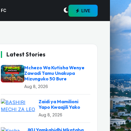
LIVE
 FC
Latest Stories
Mchezo Wa Kutisha Wenye
Zawadi Tamu Unakupa
Mizunguko 50 Bure
Aug 8, 2026
Zaidi ya Mamilioni
Yapo Kwaajili Yako
Aug 8, 2026
JKU Yamkabidhi Mkataba