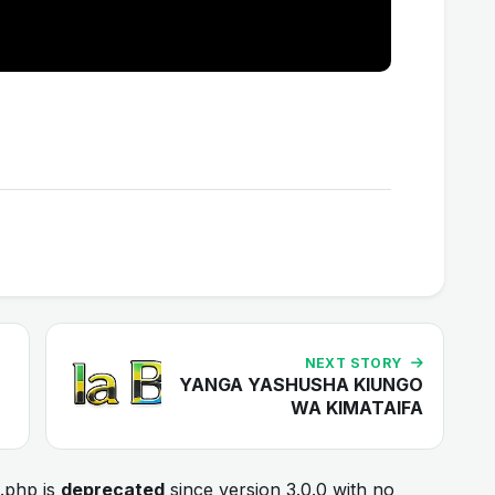
NEXT STORY
YANGA YASHUSHA KIUNGO
WA KIMATAIFA
.php is
deprecated
since version 3.0.0 with no