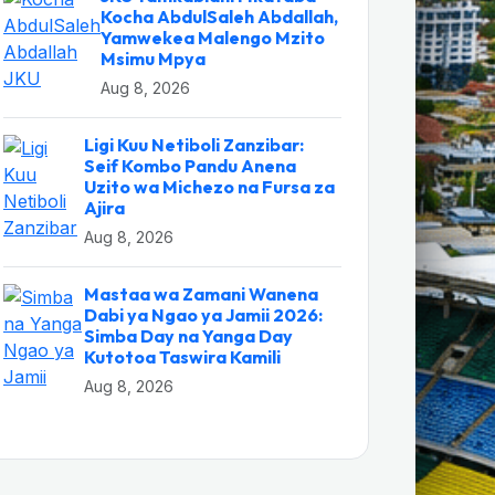
Kocha AbdulSaleh Abdallah,
Yamwekea Malengo Mzito
Msimu Mpya
Aug 8, 2026
Ligi Kuu Netiboli Zanzibar:
Seif Kombo Pandu Anena
Uzito wa Michezo na Fursa za
Ajira
Aug 8, 2026
Mastaa wa Zamani Wanena
Dabi ya Ngao ya Jamii 2026:
Simba Day na Yanga Day
Kutotoa Taswira Kamili
Aug 8, 2026