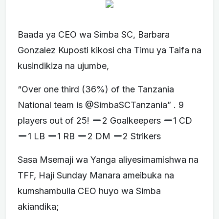
Baada ya CEO wa Simba SC, Barbara
Gonzalez Kuposti kikosi cha Timu ya Taifa na
kusindikiza na ujumbe,
“Over one third (36%) of the Tanzania
National team is @SimbaSCTanzania” . 9
players out of 25!
2 Goalkeepers
1 CD
1 LB
1 RB
2 DM
2 Strikers
Sasa Msemaji wa Yanga aliyesimamishwa na
TFF, Haji Sunday Manara ameibuka na
kumshambulia CEO huyo wa Simba
akiandika;