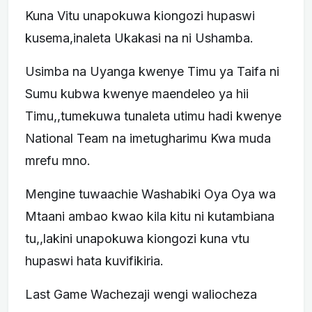
Kuna Vitu unapokuwa kiongozi hupaswi
kusema,inaleta Ukakasi na ni Ushamba.
Usimba na Uyanga kwenye Timu ya Taifa ni
Sumu kubwa kwenye maendeleo ya hii
Timu,,tumekuwa tunaleta utimu hadi kwenye
National Team na imetugharimu Kwa muda
mrefu mno.
Mengine tuwaachie Washabiki Oya Oya wa
Mtaani ambao kwao kila kitu ni kutambiana
tu,,lakini unapokuwa kiongozi kuna vtu
hupaswi hata kuvifikiria.
Last Game Wachezaji wengi waliocheza