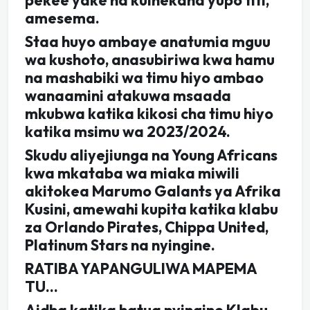
amesema.
Staa huyo ambaye anatumia mguu
wa kushoto, anasubiriwa kwa hamu
na mashabiki wa timu hiyo ambao
wanaamini atakuwa msaada
mkubwa katika kikosi cha timu hiyo
katika msimu wa 2023/2024.
Skudu aliyejiunga na Young Africans
kwa mkataba wa miaka miwili
akitokea Marumo Galants ya Afrika
Kusini, amewahi kupita katika klabu
za Orlando Pirates, Chippa United,
Platinum Stars na nyingine.
RATIBA YAPANGULIWA MAPEMA
TU…
Aidha katika hatua nyingine Klabu