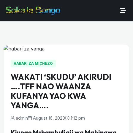
HABARI ZA MICHEZO
WAKATI ‘SKUDU’ AKIRUDI
….TFF NAO WAANZA
KUFANYA YAO KWA
YANGA….
admin
August 16, 2023
1:12 pm
Kiungo Mshambuliaji wa Mabingwa