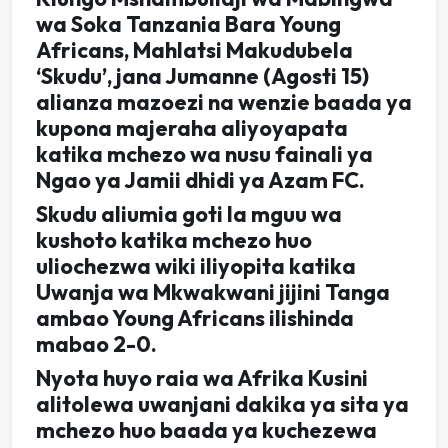
wa Soka Tanzania Bara Young
Africans, Mahlatsi Makudubela
‘Skudu’, jana Jumanne (Agosti 15)
alianza mazoezi na wenzie baada ya
kupona majeraha aliyoyapata
katika mchezo wa nusu fainali ya
Ngao ya Jamii dhidi ya Azam FC.
Skudu aliumia goti la mguu wa
kushoto katika mchezo huo
uliochezwa wiki iliyopita katika
Uwanja wa Mkwakwani jijini Tanga
ambao Young Africans ilishinda
mabao 2-0.
Nyota huyo raia wa Afrika Kusini
alitolewa uwanjani dakika ya sita ya
mchezo huo baada ya kuchezewa