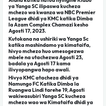
ya Yanga SC ilipaswa kucheza
mchezo wa kwanza wa NBC Premier
League dhidi ya KMC katika Dimba
la Azam Complex Chamazi kesho
Agosti 17, 2023.
Kutokana na ushiriki wa Yanga Sc
katika mashindamo ya kimataifa,
hivyo mchezo huo umesogezwa
mbele na utachezwa Agosti 23,
badala ya Agosti 17 kama
ilivyopangwa hapo awali.
Hivyo KMC atacheza dhidi ya
Namungo FC Katika Dimba la
Ruangwa Lindi tarehe 19, Agosti
wakiwasubiri Yanga SC kucheza
mchezo wao wa Kimataifa dhidi ya