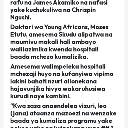
rafu na James Akamiko na nafasi
yake kuchukuliwa na Chrispin
Ngushi.
Daktari wa Young Africans, Moses
Etutu, amesema Skudu alipatwa na
maumivu makali hali ambayo
walilazimika kwenda hospitali
baada mchezo kumalizika.
Amesema walimpeleka hospitali
mchezaji huyo na kufanyiwa vipimo
lakini bahati nzuri alionekana
hajavunjika hivyo wakaruhusiwa
kurudi naye kambini.
“Kwa sasa anaendelea vizuri, leo
(jana) ataanza mazoezi na wenzake
baada ya kumaliza programu yake
pekee yake na kuinekana yupo fiti,”