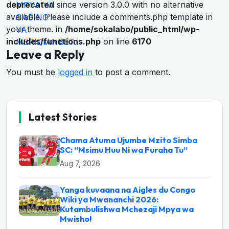
deprecated
since version 3.0.0 with no alternative
available. Please include a comments.php template in
your theme. in
/home/sokalabo/public_html/wp-
includes/functions.php
on line
6170
Leave a Reply
You must be
logged in
to post a comment.
Latest Stories
Chama Atuma Ujumbe Mzito Simba
SC: “Msimu Huu Ni wa Furaha Tu”
Aug 7, 2026
Yanga kuvaana na Aigles du Congo
Wiki ya Mwananchi 2026:
Kutambulishwa Mchezaji Mpya wa
Mwisho!