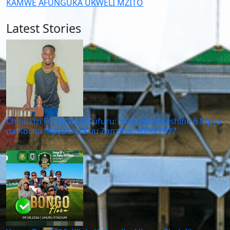
KAMWE AFUNGUKA UKWELI MZITO
Latest Stories
Chipukizi FC Yafanya Kufuru: Yashusha Mashine 6 Mpya
na Kocha Mpya Ligi Kuu Zanzibar 2026/2027
Aug 9, 2026