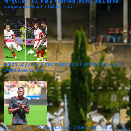
Yanga Day 2026: Kilele Kufanyika Uhuru, Shalulile na
Kangwanda Waahidi Makubwa
Aug 9, 2026
Simba Day 2026: Simba Yachapwa 1-0 na Kenya Police
Uwanja wa Uhuru
Aug 9, 2026
Meddie Kagere Afunguka Hatma Yake Soka: “Sijastaafu,