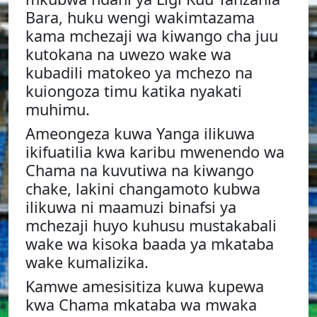
Bara, huku wengi wakimtazama
kama mchezaji wa kiwango cha juu
kutokana na uwezo wake wa
kubadili matokeo ya mchezo na
kuiongoza timu katika nyakati
muhimu.
Ameongeza kuwa Yanga ilikuwa
ikifuatilia kwa karibu mwenendo wa
Chama na kuvutiwa na kiwango
chake, lakini changamoto kubwa
ilikuwa ni maamuzi binafsi ya
mchezaji huyo kuhusu mustakabali
wake wa kisoka baada ya mkataba
wake kumalizika.
Kamwe amesisitiza kuwa kupewa
kwa Chama mkataba wa mwaka