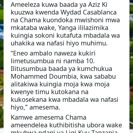
Ameeleza kuwa baada ya Aziz Ki
kuuzwa kwenda Wydad Casablanca
na Chama kuondoka mwishoni mwa
mkataba wake, Yanga ililazimika
kuingia sokoni kutafuta mbadala wa
uhakika wa nafasi hiyo muhimu.
“Eneo ambalo naweza kukiri
limetusumbua ni namba 10.
Ilitusumbua baada ya kumchukua
Mohammed Doumbia, kwa sababu
alitakiwa kuingia moja kwa moja
kwenye timu kutokana na
kukosekana kwa mbadala wa nafasi
hiyo,” amesema.
Kamwe amesema Chama
ameendelea kuthibitisha ubora wake
mkubwa ndani ya Ligi Kuu Tanzania