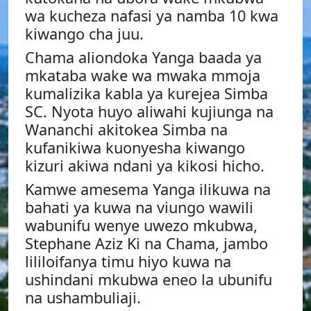
wa kucheza nafasi ya namba 10 kwa
kiwango cha juu.
Chama aliondoka Yanga baada ya
mkataba wake wa mwaka mmoja
kumalizika kabla ya kurejea Simba
SC. Nyota huyo aliwahi kujiunga na
Wananchi akitokea Simba na
kufanikiwa kuonyesha kiwango
kizuri akiwa ndani ya kikosi hicho.
Kamwe amesema Yanga ilikuwa na
bahati ya kuwa na viungo wawili
wabunifu wenye uwezo mkubwa,
Stephane Aziz Ki na Chama, jambo
lililoifanya timu hiyo kuwa na
ushindani mkubwa eneo la ubunifu
na ushambuliaji.