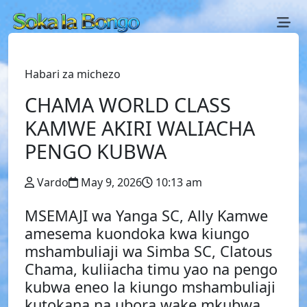
Habari za michezo
CHAMA WORLD CLASS
KAMWE AKIRI WALIACHA
PENGO KUBWA
Vardo
May 9, 2026
10:13 am
MSEMAJI wa Yanga SC, Ally Kamwe
amesema kuondoka kwa kiungo
mshambuliaji wa Simba SC, Clatous
Chama, kuliiacha timu yao na pengo
kubwa eneo la kiungo mshambuliaji
kutokana na ubora wake mkubwa