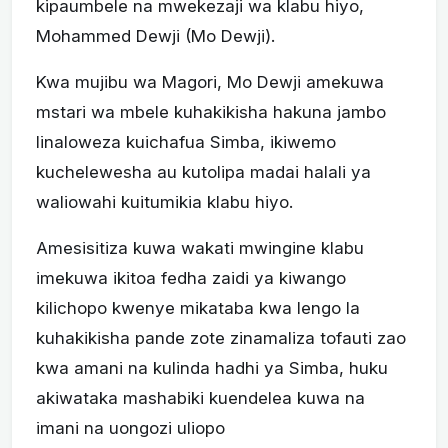
kipaumbele na mwekezaji wa klabu hiyo,
Mohammed Dewji (Mo Dewji).
Kwa mujibu wa Magori, Mo Dewji amekuwa
mstari wa mbele kuhakikisha hakuna jambo
linaloweza kuichafua Simba, ikiwemo
kuchelewesha au kutolipa madai halali ya
waliowahi kuitumikia klabu hiyo.
Amesisitiza kuwa wakati mwingine klabu
imekuwa ikitoa fedha zaidi ya kiwango
kilichopo kwenye mikataba kwa lengo la
kuhakikisha pande zote zinamaliza tofauti zao
kwa amani na kulinda hadhi ya Simba, huku
akiwataka mashabiki kuendelea kuwa na
imani na uongozi uliopo