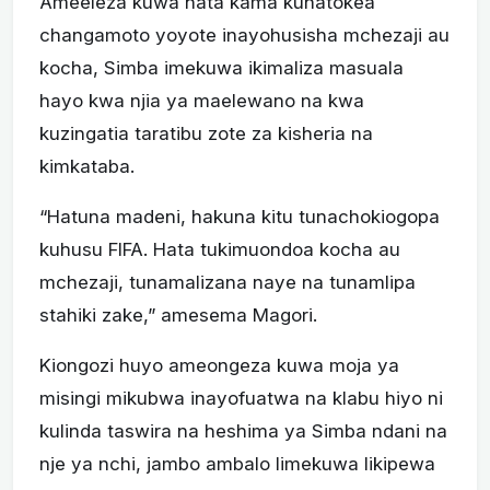
Ameeleza kuwa hata kama kunatokea
changamoto yoyote inayohusisha mchezaji au
kocha, Simba imekuwa ikimaliza masuala
hayo kwa njia ya maelewano na kwa
kuzingatia taratibu zote za kisheria na
kimkataba.
“Hatuna madeni, hakuna kitu tunachokiogopa
kuhusu FIFA. Hata tukimuondoa kocha au
mchezaji, tunamalizana naye na tunamlipa
stahiki zake,” amesema Magori.
Kiongozi huyo ameongeza kuwa moja ya
misingi mikubwa inayofuatwa na klabu hiyo ni
kulinda taswira na heshima ya Simba ndani na
nje ya nchi, jambo ambalo limekuwa likipewa