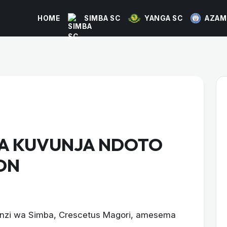
HOME
SIMBA SC
YANGA SC
AZAM
GA KUVUNJA NDOTO
ON
zi wa Simba, Crescetus Magori, amesema