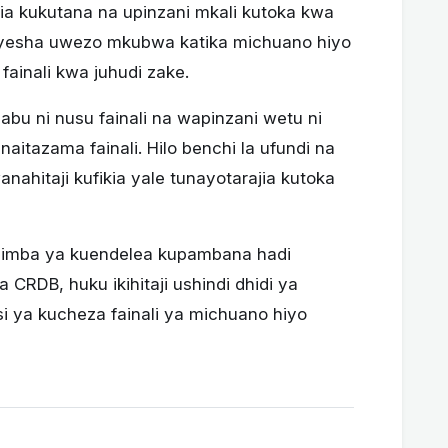
ia kukutana na upinzani mkali kutoka kwa
nyesha uwezo mkubwa katika michuano hiyo
fainali kwa juhudi zake.
bu ni nusu fainali na wapinzani wetu ni
naitazama fainali. Hilo benchi la ufundi na
ahitaji kufikia yale tunayotarajia kutoka
 Simba ya kuendelea kupambana hadi
 CRDB, huku ikihitaji ushindi dhidi ya
asi ya kucheza fainali ya michuano hiyo