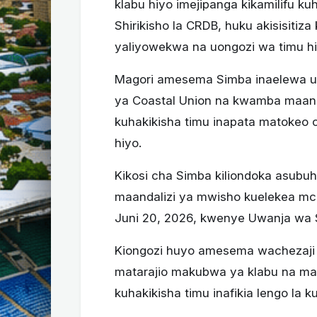
klabu hiyo imejipanga kikamilifu ku
Shirikisho la CRDB, huku akisisiti
yaliyowekwa na uongozi wa timu h
Magori amesema Simba inaelewa u
ya Coastal Union na kwamba maanda
kuhakikisha timu inapata matokeo
hiyo.
Kikosi cha Simba kiliondoka asubuhi 
maandalizi ya mwisho kuelekea m
Juni 20, 2026, kwenye Uwanja wa 
Kiongozi huyo amesema wachezaji 
matarajio makubwa ya klabu na mas
kuhakikisha timu inafikia lengo la ku