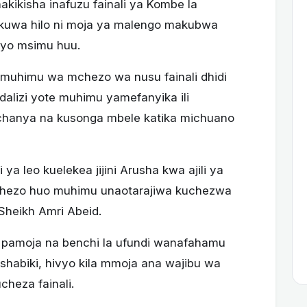
hakikisha inafuzu fainali ya Kombe la
za kuwa hilo ni moja ya malengo makubwa
iyo msimu huu.
muhimu wa mchezo wa nusu fainali dhidi
lizi yote muhimu yamefanyika ili
 chanya na kusonga mbele katika michuano
ya leo kuelekea jijini Arusha kwa ajili ya
chezo huo muhimu unaotarajiwa kuchezwa
Sheikh Amri Abeid.
pamoja na benchi la ufundi wanafahamu
habiki, hivyo kila mmoja ana wajibu wa
cheza fainali.