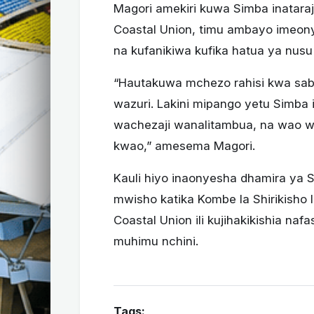
Magori amekiri kuwa Simba inataraj
Coastal Union, timu ambayo imeo
na kufanikiwa kufika hatua ya nusu 
“Hautakuwa mchezo rahisi kwa saba
wazuri. Lakini mipango yetu Simba i
wachezaji wanalitambua, na wao wan
kwao,” amesema Magori.
Kauli hiyo inaonyesha dhamira ya
mwisho katika Kombe la Shirikisho la
Coastal Union ili kujihakikishia naf
muhimu nchini.
Tags: