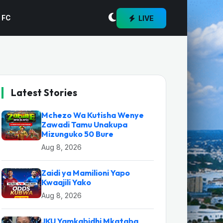
LIVE
 FC
Latest Stories
Mchezo Wa Kutisha Wenye
Zawadi Tamu Unakupa
Mizunguko 50 Bure
Aug 8, 2026
Zaidi ya Mamilioni Yapo
Kwaajili Yako
Aug 8, 2026
JKU Yamkabidhi Mkataba