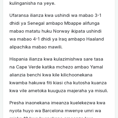
kulinganisha na yeye.
Ufaransa ilianza kwa ushindi wa mabao 3-1
dhidi ya Senegal ambapo Mbappe alifunga
mabao matatu huku Norway ikipata ushindi
wa mabao 4-1 dhidi ya Iraq ambapo Haaland
alipachika mabao mawili.
Hispania ilianza kwa kulazimishwa sare tasa
na Cape Verde katika mchezo ambao Yamal
alianzia benchi kwa kile kilichoonekana
kwamba hakuwa fiti kiasi cha kutosha kuanza
kwa vile ametoka kuuguza majeraha ya misuli.
Presha inaonekana imeanza kuelekezwa kwa
nyota huyo wa Barcelona mwenye umri wa