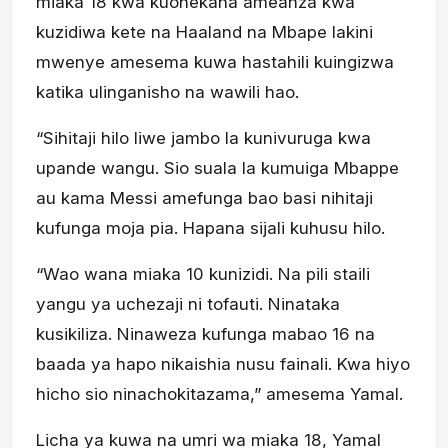
miaka 18 kwa kuonekana ameanza kwa
kuzidiwa kete na Haaland na Mbape lakini
mwenye amesema kuwa hastahili kuingizwa
katika ulinganisho na wawili hao.
“Sihitaji hilo liwe jambo la kunivuruga kwa
upande wangu. Sio suala la kumuiga Mbappe
au kama Messi amefunga bao basi nihitaji
kufunga moja pia. Hapana sijali kuhusu hilo.
“Wao wana miaka 10 kunizidi. Na pili staili
yangu ya uchezaji ni tofauti. Ninataka
kusikiliza. Ninaweza kufunga mabao 16 na
baada ya hapo nikaishia nusu fainali. Kwa hiyo
hicho sio ninachokitazama,” amesema Yamal.
Licha ya kuwa na umri wa miaka 18, Yamal