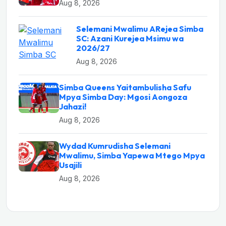
Aug 8, 2026
Selemani Mwalimu ARejea Simba
SC: Azani Kurejea Msimu wa
2026/27
Aug 8, 2026
Simba Queens Yaitambulisha Safu
Mpya Simba Day: Mgosi Aongoza
Jahazi!
Aug 8, 2026
Wydad Kumrudisha Selemani
Mwalimu, Simba Yapewa Mtego Mpya
Usajili
Aug 8, 2026