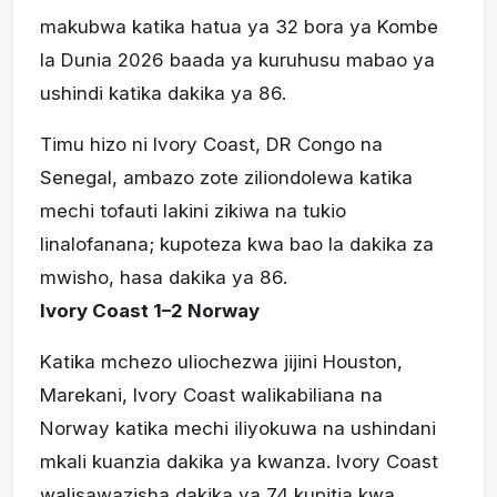
makubwa katika hatua ya 32 bora ya Kombe
la Dunia 2026 baada ya kuruhusu mabao ya
ushindi katika dakika ya 86.
Timu hizo ni Ivory Coast, DR Congo na
Senegal, ambazo zote ziliondolewa katika
mechi tofauti lakini zikiwa na tukio
linalofanana; kupoteza kwa bao la dakika za
mwisho, hasa dakika ya 86.
Ivory Coast 1–2 Norway
Katika mchezo uliochezwa jijini Houston,
Marekani, Ivory Coast walikabiliana na
Norway katika mechi iliyokuwa na ushindani
mkali kuanzia dakika ya kwanza. Ivory Coast
walisawazisha dakika ya 74 kupitia kwa