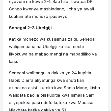
nyavuni na kuwa 2–1. Bao hilo liliwatoa DR
Congo kwenye mashindano, licha ya awali
kuukamata mchezo ipasavyo.
Senegal 2–3 Ubelgiji
Katika mchezo wa kusisimua zaidi, Senegal
walipambana na Ubelgiji katika mechi
iliyokuwa na mabao mengi na mabadiliko ya
kasi.
Senegal walitangulia dakika ya 24 kupitia
Habib Diarra aliyefunga kwa shuti kali
akipokea asisti kutoka kwa Sadio Mane, kisha
walipata bao la pili kupitia kwa Ismaila Sarr
aliyepokea pasi ndefu kutoka kwa Moussa
Niakhate katika dakika ya 51.