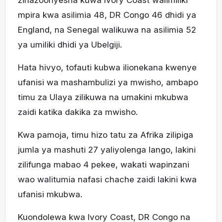
zinazoonyesha kuwa Ivory Coast walimiliki
mpira kwa asilimia 48, DR Congo 46 dhidi ya
England, na Senegal walikuwa na asilimia 52
ya umiliki dhidi ya Ubelgiji.
Hata hivyo, tofauti kubwa ilionekana kwenye
ufanisi wa mashambulizi ya mwisho, ambapo
timu za Ulaya zilikuwa na umakini mkubwa
zaidi katika dakika za mwisho.
Kwa pamoja, timu hizo tatu za Afrika zilipiga
jumla ya mashuti 27 yaliyolenga lango, lakini
zilifunga mabao 4 pekee, wakati wapinzani
wao walitumia nafasi chache zaidi lakini kwa
ufanisi mkubwa.
Kuondolewa kwa Ivory Coast, DR Congo na