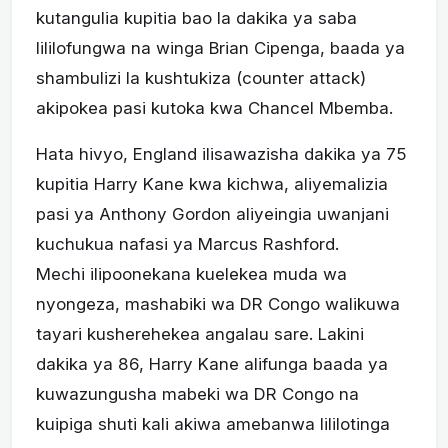
kutangulia kupitia bao la dakika ya saba
lililofungwa na winga Brian Cipenga, baada ya
shambulizi la kushtukiza (counter attack)
akipokea pasi kutoka kwa Chancel Mbemba.
Hata hivyo, England ilisawazisha dakika ya 75
kupitia Harry Kane kwa kichwa, aliyemalizia
pasi ya Anthony Gordon aliyeingia uwanjani
kuchukua nafasi ya Marcus Rashford.
Mechi ilipoonekana kuelekea muda wa
nyongeza, mashabiki wa DR Congo walikuwa
tayari kusherehekea angalau sare. Lakini
dakika ya 86, Harry Kane alifunga baada ya
kuwazungusha mabeki wa DR Congo na
kuipiga shuti kali akiwa amebanwa lililotinga