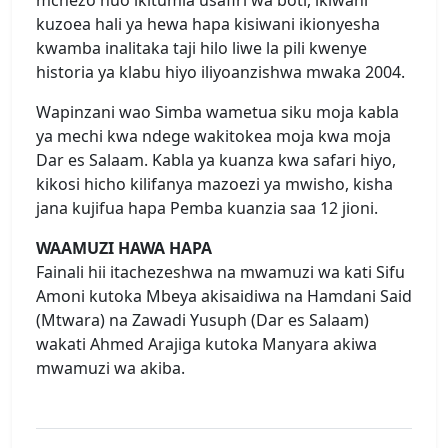
mchezo huo ikitumia usafiri wa boti, ikiwahi
kuzoea hali ya hewa hapa kisiwani ikionyesha
kwamba inalitaka taji hilo liwe la pili kwenye
historia ya klabu hiyo iliyoanzishwa mwaka 2004.
Wapinzani wao Simba wametua siku moja kabla
ya mechi kwa ndege wakitokea moja kwa moja
Dar es Salaam. Kabla ya kuanza kwa safari hiyo,
kikosi hicho kilifanya mazoezi ya mwisho, kisha
jana kujifua hapa Pemba kuanzia saa 12 jioni.
WAAMUZI HAWA HAPA
Fainali hii itachezeshwa na mwamuzi wa kati Sifu
Amoni kutoka Mbeya akisaidiwa na Hamdani Said
(Mtwara) na Zawadi Yusuph (Dar es Salaam)
wakati Ahmed Arajiga kutoka Manyara akiwa
mwamuzi wa akiba.