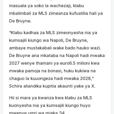
masuala ya soko la wachezaji, klabu
mbalimbali za MLS zimeanza kufuatilia hali ya
De Bruyne.
“Klabu kadhaa za MLS zimeonyesha nia ya
kumsajili kiungo wa Napoli, De Bruyne,
ambaye mustakabali wake bado hauko wazi.
De Bruyne ana mkataba na Napoli hadi mwaka
2027 wenye thamani ya euro6.5 milioni kwa
mwaka pamoja na bonasi, huku kukiwa na
chaguo la kuuongeza hadi mwaka 2028,”
Schira aliandika kupitia akaunti yake ya X.
Hii si mara ya kwanza kwa klabu za MLS
kuonyesha nia ya kumsajili kiungo huyo
mwenye umri wa miaka 34.