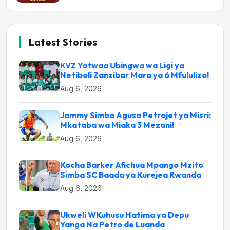
Latest Stories
KVZ Yatwaa Ubingwa wa Ligi ya
Netiboli Zanzibar Mara ya 6 Mfululizo!
Aug 6, 2026
Jammy Simba Agusa Petrojet ya Misri:
Mkataba wa Miaka 3 Mezani!
Aug 6, 2026
Kocha Barker Afichua Mpango Mzito
Simba SC Baada ya Kurejea Rwanda
Aug 6, 2026
Ukweli WKuhusu Hatima ya Depu
Yanga Na Petro de Luanda