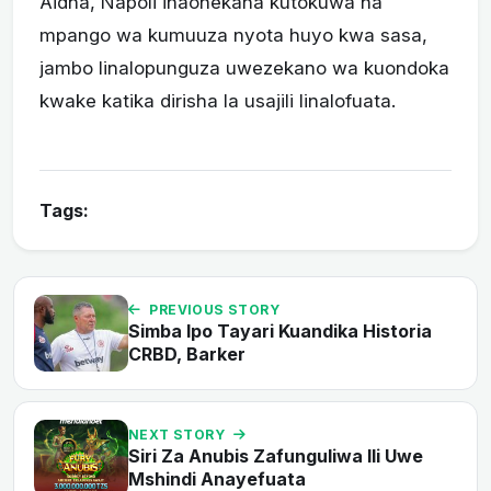
Aidha, Napoli inaonekana kutokuwa na
mpango wa kumuuza nyota huyo kwa sasa,
jambo linalopunguza uwezekano wa kuondoka
kwake katika dirisha la usajili linalofuata.
Tags:
PREVIOUS STORY
Simba Ipo Tayari Kuandika Historia
CRBD, Barker
NEXT STORY
Siri Za Anubis Zafunguliwa Ili Uwe
Mshindi Anayefuata