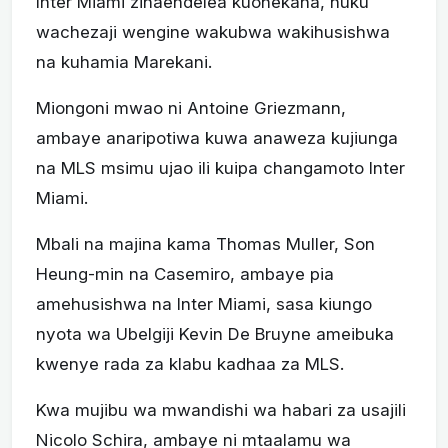
Inter Miami zinaendelea kuonekana, huku
wachezaji wengine wakubwa wakihusishwa
na kuhamia Marekani.
Miongoni mwao ni Antoine Griezmann,
ambaye anaripotiwa kuwa anaweza kujiunga
na MLS msimu ujao ili kuipa changamoto Inter
Miami.
Mbali na majina kama Thomas Muller, Son
Heung-min na Casemiro, ambaye pia
amehusishwa na Inter Miami, sasa kiungo
nyota wa Ubelgiji Kevin De Bruyne ameibuka
kwenye rada za klabu kadhaa za MLS.
Kwa mujibu wa mwandishi wa habari za usajili
Nicolo Schira, ambaye ni mtaalamu wa