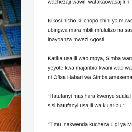
wachezaji wawili watakaowasajili ni
Kikosi hicho kilichopo chini ya m
ubingwa mara mbili mfululizo na sa
inayoanza mwezi Agosti.
Katika usajili wao mpya, Simba w
yeyote kwa majaribio kwani wao w
ni Ofisa Habari wa Simba amesem
“Hatufanyi masihara kwenye suala la 
sisi hatufanyi usajili wa kujaribu.”
“Timu inakwenda kucheza Ligi ya