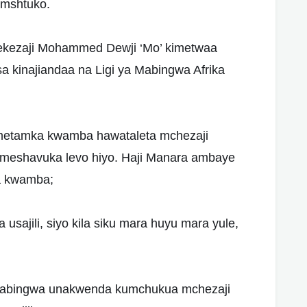
 mshtuko.
uwekezaji Mohammed Dewji ‘Mo’ kimetwaa
sa kinajiandaa na Ligi ya Mabingwa Afrika
ametamka kwamba hawataleta mchezaji
ameshavuka levo hiyo. Haji Manara ambaye
a kwamba;
usajili, siyo kila siku mara huyu mara yule,
 Mabingwa unakwenda kumchukua mchezaji