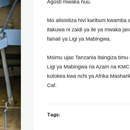
Agosti mwaka huu.
Mo alisisitiza hivi karibuni kwamba 
itakuwa ni zaidi ya ile ya mwaka ja
fainali ya Ligi ya Mabingwa.
Msimu ujao Tanzania itaingiza tim
Ligi ya Mabingwa na Azam na KMC K
kutokea kwa nchi ya Afrika Mashar
Caf.
Tags: