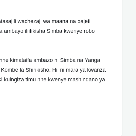
atasajili wachezaji wa maana na bajeti
na ambayo iliifikisha Simba kwenye robo
u nne kimataifa ambazo ni Simba na Yanga
ombe la Shirikisho. Hii ni mara ya kwanza
iki kuingiza timu nne kwenye mashindano ya