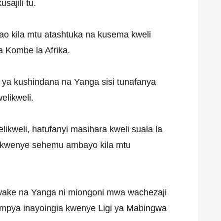
sajili tu.
ao kila mtu atashtuka na kusema kweli
 Kombe la Afrika.
si ya kushindana na Yanga sisi tunafanya
elikweli.
elikweli, hatufanyi masihara kweli suala la
etu kwenye sehemu ambayo kila mtu
 wake na Yanga ni miongoni mwa wachezaji
pya inayoingia kwenye Ligi ya Mabingwa