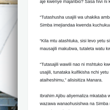
aje kwenye majaribio? Sasa hivi ni ku
“Tutashusha usajili wa uhakika amb
Simba imejiandaa kwenda kuchukua
“Kila mtu atashtuka, sisi levo yetu 
mausajili makubwa, tutaleta watu kw
“Tutasajili wawili nao ni mshtuko kw
usajili, tunataka kuifikisha nchi y
ataiheshimu,” alisisitiza Manara.
Ibrahim Ajibu aliyemaliza mkataba
wazawa wanaohusishwa na Simba m