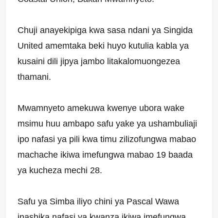
Chuji anayekipiga kwa sasa ndani ya Singida
United amemtaka beki huyo kutulia kabla ya
kusaini dili jipya jambo litakalomuongezea
thamani.
Mwamnyeto amekuwa kwenye ubora wake
msimu huu ambapo safu yake ya ushambuliaji
ipo nafasi ya pili kwa timu zilizofungwa mabao
machache ikiwa imefungwa mabao 19 baada
ya kucheza mechi 28.
Safu ya Simba iliyo chini ya Pascal Wawa
inashika nafasi ya kwanza ikiwa imefungwa