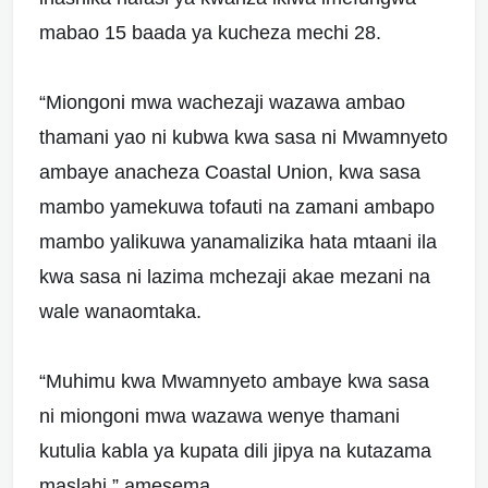
mabao 15 baada ya kucheza mechi 28.
“Miongoni mwa wachezaji wazawa ambao
thamani yao ni kubwa kwa sasa ni Mwamnyeto
ambaye anacheza Coastal Union, kwa sasa
mambo yamekuwa tofauti na zamani ambapo
mambo yalikuwa yanamalizika hata mtaani ila
kwa sasa ni lazima mchezaji akae mezani na
wale wanaomtaka.
“Muhimu kwa Mwamnyeto ambaye kwa sasa
ni miongoni mwa wazawa wenye thamani
kutulia kabla ya kupata dili jipya na kutazama
maslahi,” amesema.