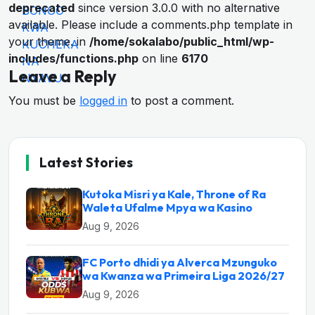
deprecated
since version 3.0.0 with no alternative
available. Please include a comments.php template in
your theme. in
/home/sokalabo/public_html/wp-
includes/functions.php
on line
6170
Leave a Reply
You must be
logged in
to post a comment.
Latest Stories
Kutoka Misri ya Kale, Throne of Ra
Waleta Ufalme Mpya wa Kasino
Aug 9, 2026
FC Porto dhidi ya Alverca Mzunguko
wa Kwanza wa Primeira Liga 2026/27
Aug 9, 2026