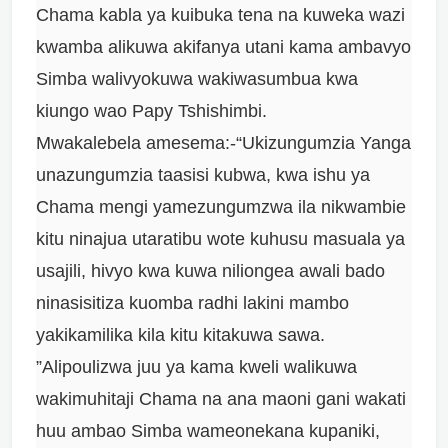
Chama kabla ya kuibuka tena na kuweka wazi
kwamba alikuwa akifanya utani kama ambavyo
Simba walivyokuwa wakiwasumbua kwa
kiungo wao Papy Tshishimbi.
Mwakalebela amesema:-“Ukizungumzia Yanga
unazungumzia taasisi kubwa, kwa ishu ya
Chama mengi yamezungumzwa ila nikwambie
kitu ninajua utaratibu wote kuhusu masuala ya
usajili, hivyo kwa kuwa niliongea awali bado
ninasisitiza kuomba radhi lakini mambo
yakikamilika kila kitu kitakuwa sawa.
”Alipoulizwa juu ya kama kweli walikuwa
wakimuhitaji Chama na ana maoni gani wakati
huu ambao Simba wameonekana kupaniki,