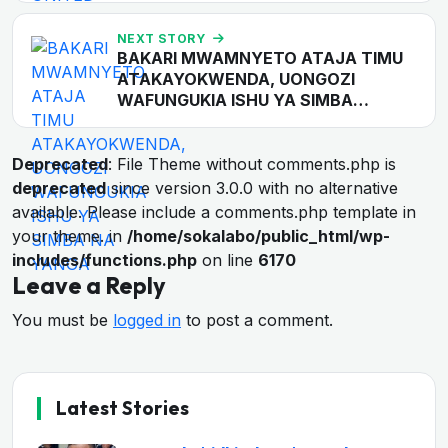
NEXT STORY
BAKARI MWAMNYETO ATAJA TIMU
ATAKAYOKWENDA, UONGOZI
WAFUNGUKIA ISHU YA SIMBA…
Deprecated
: File Theme without comments.php is
deprecated
since version 3.0.0 with no alternative
available. Please include a comments.php template in
your theme. in
/home/sokalabo/public_html/wp-
includes/functions.php
on line
6170
Leave a Reply
You must be
logged in
to post a comment.
Latest Stories