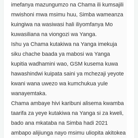
imefanya mazungumzo na Chama ili kumsajili
mwishoni mwa msimu huu, Simba wameanza
kuingiwa na wasiwasi hali iliyomfanya Mo
kuwasiliana na viongozi wa Yanga.
Ishu ya Chama kutakiwa na Yanga imekuja
siku chache baada ya mabosi wa Yanga
kupitia wadhamini wao, GSM kusema kuwa
hawashindwi kuipata saini ya mchezaji yeyote
kwani wana uwezo wa kumchukua yule
wanayemtaka.
Chama ambaye hivi karibuni alisema kwamba
taarifa za yeye kutakiwa na Yanga si za kweli,
bado ana mkataba na Simba hadi 2021
ambapo alijiunga nayo msimu uliopita akitokea