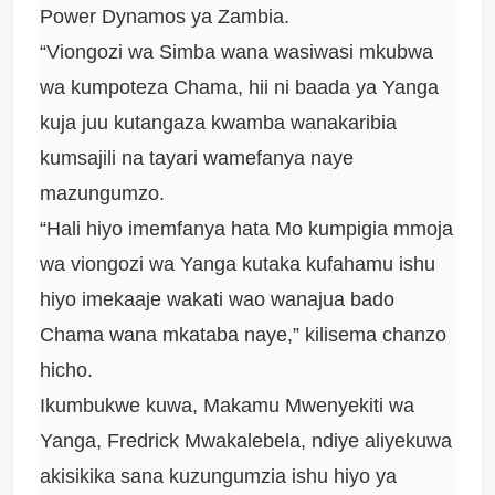
Power Dynamos ya Zambia.
“Viongozi wa Simba wana wasiwasi mkubwa
wa kumpoteza Chama, hii ni baada ya Yanga
kuja juu kutangaza kwamba wanakaribia
kumsajili na tayari wamefanya naye
mazungumzo.
“Hali hiyo imemfanya hata Mo kumpigia mmoja
wa viongozi wa Yanga kutaka kufahamu ishu
hiyo imekaaje wakati wao wanajua bado
Chama wana mkataba naye,” kilisema chanzo
hicho.
Ikumbukwe kuwa, Makamu Mwenyekiti wa
Yanga, Fredrick Mwakalebela, ndiye aliyekuwa
akisikika sana kuzungumzia ishu hiyo ya