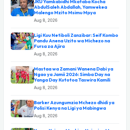
JKU Yamkabidhi Mkataba Kocha
AbdulSaleh Abdallah, Yamwekea
Malengo Mzito Msimu Mpya
Aug 8, 2026
Ligi Kuu Netiboli Zanzibar: Seif Kombo
Pandu Anena Uzito wa Michezo na
Fursa za Ajira
Aug 8, 2026
Mastaa wa Zamani Wanena Dabi ya
Ngao ya Jamii 2026: Simba Day na
Yanga Day Kutotoa Taswira Kamili
Aug 8, 2026
Barker Azungumzia Mchezo dhidi ya
Polisi Kenya na Ligi ya Mabingwa
Aug 8, 2026