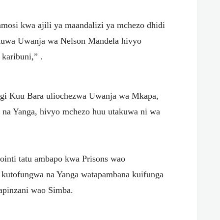
mosi kwa ajili ya maandalizi ya mchezo dhidi
akuwa Uwanja wa Nelson Mandela hivyo
karibuni,” .
gi Kuu Bara uliochezwa Uwanja wa Mkapa,
ja na Yanga, hivyo mchezo huu utakuwa ni wa
pointi tatu ambapo kwa Prisons wao
 kutofungwa na Yanga watapambana kuifunga
apinzani wao Simba.