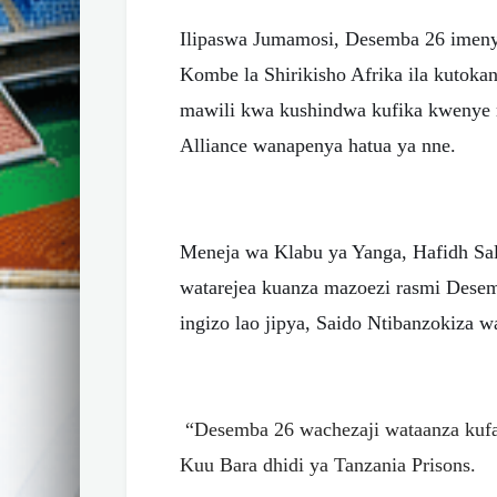
Ilipaswa Jumamosi, Desemba 26 imeny
Kombe la Shirikisho Afrika ila kutoka
mawili kwa kushindwa kufika kwenye 
Alliance wanapenya hatua ya nne.
Meneja wa Klabu ya Yanga, Hafidh Sa
watarejea kuanza mazoezi rasmi Desem
ingizo lao jipya, Saido Ntibanzokiza 
“Desemba 26 wachezaji wataanza kufa
Kuu Bara dhidi ya Tanzania Prisons.