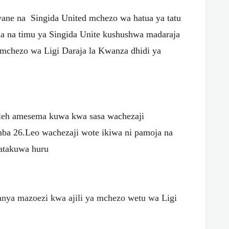
ane na Singida United mchezo wa hatua ya tatu
na na timu ya Singida Unite kushushwa madaraja
mchezo wa Ligi Daraja la Kwanza dhidi ya
leh amesema kuwa kwa sasa wachezaji
ba 26.Leo wachezaji wote ikiwa ni pamoja na
watakuwa huru
nya mazoezi kwa ajili ya mchezo wetu wa Ligi