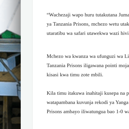
“Wachezaji wapo huru tutakutana Juma
ya Tanzania Prisons, mchezo wetu ut
utaratibu wa safari utawekwa wazi hivi 
Mchezo wa kwanza wa ufunguzi wa Li
Tanzania Prisons iligawana pointi mo
kisasi kwa timu zote mbili.
Kila timu itakuwa inahitaji kusepa na 
watapambana kuvunja rekodi ya Yanga
Prisons ambayo iliwatungua bao 1-0 w