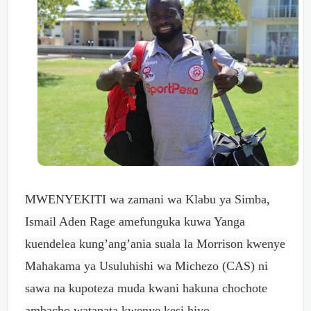
MWENYEKITI wa zamani wa Klabu ya Simba,
Ismail Aden Rage amefunguka kuwa Yanga
kuendelea kung’ang’ania suala la Morrison kwenye
Mahakama ya Usuluhishi wa Michezo (CAS) ni
sawa na kupoteza muda kwani hakuna chochote
ambacho watapata kwenye kesi hiyo.