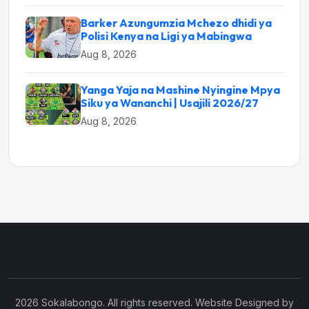
Barker Azungumzia Mchezo dhidi ya
Polisi Kenya na Ligi ya Mabingwa
Aug 8, 2026
Yanga Yaja na Mashine Nyingine Mpya
Siku ya Wananchi | Usajili 2026/27
Aug 8, 2026
2026 Sokalabongo. All rights reserved. Website Designed by