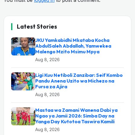
You must be
logged in
to post a comment.
Latest Stories
JKU Yamkabidhi Mkataba Kocha
AbdulSaleh Abdallah, Yamwekea
Malengo Mzito Msimu Mpya
Aug 8, 2026
Ligi Kuu Netiboli Zanzibar: Seif Kombo
Pandu Anena Uzito wa Michezo na
Fursa za Ajira
Aug 8, 2026
Mastaa wa Zamani Wanena Dabi ya
Ngao ya Jamii 2026: Simba Day na
Yanga Day Kutotoa Taswira Kamili
Aug 8, 2026