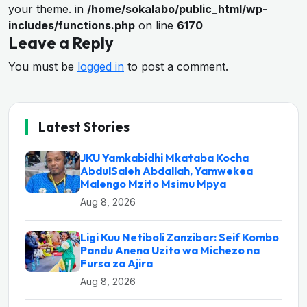
your theme. in
/home/sokalabo/public_html/wp-
includes/functions.php
on line
6170
Leave a Reply
You must be
logged in
to post a comment.
Latest Stories
JKU Yamkabidhi Mkataba Kocha
AbdulSaleh Abdallah, Yamwekea
Malengo Mzito Msimu Mpya
Aug 8, 2026
Ligi Kuu Netiboli Zanzibar: Seif Kombo
Pandu Anena Uzito wa Michezo na
Fursa za Ajira
Aug 8, 2026