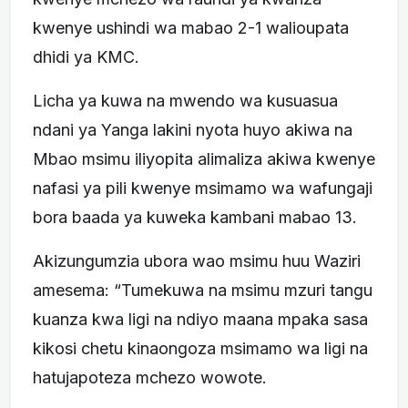
kwenye ushindi wa mabao 2-1 walioupata
dhidi ya KMC.
Licha ya kuwa na mwendo wa kusuasua
ndani ya Yanga lakini nyota huyo akiwa na
Mbao msimu iliyopita alimaliza akiwa kwenye
nafasi ya pili kwenye msimamo wa wafungaji
bora baada ya kuweka kambani mabao 13.
Akizungumzia ubora wao msimu huu Waziri
amesema: “Tumekuwa na msimu mzuri tangu
kuanza kwa ligi na ndiyo maana mpaka sasa
kikosi chetu kinaongoza msimamo wa ligi na
hatujapoteza mchezo wowote.