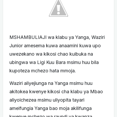
MSHAMBULIAJI wa klabu ya Yanga, Waziri
Junior amesema kuwa anaamini kuwa upo
uwezekano wa kikosi chao kuibuka na
ubingwa wa Ligi Kuu Bara msimu huu bila
kupoteza mchezo hata mmoja.
Waziri aliyejiunga na Yanga msimu huu
akitokea kwenye kikosi cha klabu ya Mbao
aliyoichezea msimu uliyopita tayari
ameifungia Yanga bao moja akilifunga
kwenye mchezo wa raundi ya kwanza