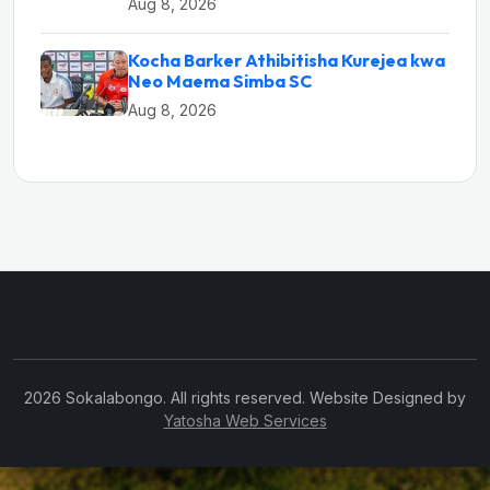
Aug 8, 2026
Kocha Barker Athibitisha Kurejea kwa
Neo Maema Simba SC
Aug 8, 2026
2026 Sokalabongo. All rights reserved. Website Designed by
Yatosha Web Services