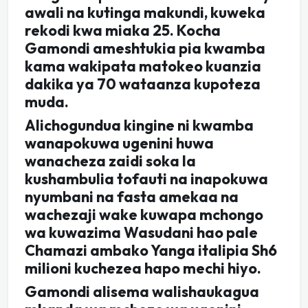
awali na kutinga makundi, kuweka
rekodi kwa miaka 25. Kocha
Gamondi ameshtukia pia kwamba
kama wakipata matokeo kuanzia
dakika ya 70 wataanza kupoteza
muda.
Alichogundua kingine ni kwamba
wanapokuwa ugenini huwa
wanacheza zaidi soka la
kushambulia tofauti na inapokuwa
nyumbani na fasta amekaa na
wachezaji wake kuwapa mchongo
wa kuwazima Wasudani hao pale
Chamazi ambako Yanga italipia Sh6
milioni kuchezea hapo mechi hiyo.
Gamondi alisema walishaukagua