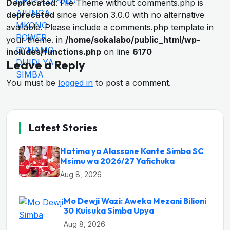
Deprecated
: File Theme without comments.php is
deprecated
since version 3.0.0 with no alternative
available. Please include a comments.php template in
your theme. in
/home/sokalabo/public_html/wp-
includes/functions.php
on line
6170
Leave a Reply
You must be
logged in
to post a comment.
Latest Stories
Hatima ya Alassane Kante Simba SC
Msimu wa 2026/27 Yafichuka
Aug 8, 2026
Mo Dewji Wazi: Aweka Mezani Bilioni
30 Kuisuka Simba Upya
Aug 8, 2026