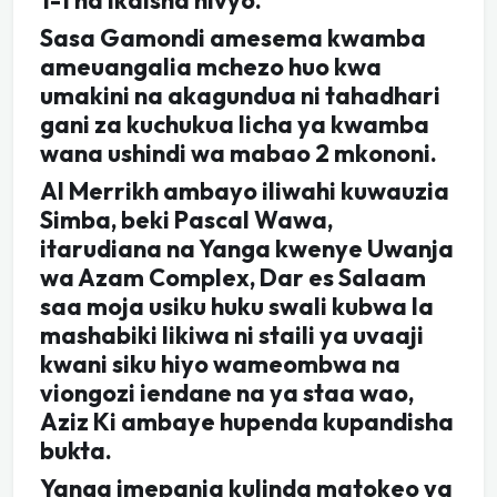
1-1 na ikaisha hivyo.
Sasa Gamondi amesema kwamba
ameuangalia mchezo huo kwa
umakini na akagundua ni tahadhari
gani za kuchukua licha ya kwamba
wana ushindi wa mabao 2 mkononi.
Al Merrikh ambayo iliwahi kuwauzia
Simba, beki Pascal Wawa,
itarudiana na Yanga kwenye Uwanja
wa Azam Complex, Dar es Salaam
saa moja usiku huku swali kubwa la
mashabiki likiwa ni staili ya uvaaji
kwani siku hiyo wameombwa na
viongozi iendane na ya staa wao,
Aziz Ki ambaye hupenda kupandisha
bukta.
Yanga imepania kulinda matokeo ya