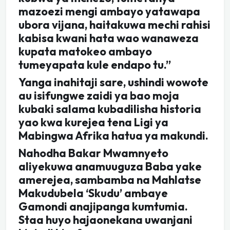
mazoezi mengi ambayo yatawapa
ubora vijana, haitakuwa mechi rahisi
kabisa kwani hata wao wanaweza
kupata matokeo ambayo
tumeyapata kule endapo tu.”
Yanga inahitaji sare, ushindi wowote
au isifungwe zaidi ya bao moja
kubaki salama kubadilisha historia
yao kwa kurejea tena Ligi ya
Mabingwa Afrika hatua ya makundi.
Nahodha Bakar Mwamnyeto
aliyekuwa anamuuguza Baba yake
amerejea, sambamba na Mahlatse
Makudubela ‘Skudu’ ambaye
Gamondi anajipanga kumtumia.
Staa huyo hajaonekana uwanjani