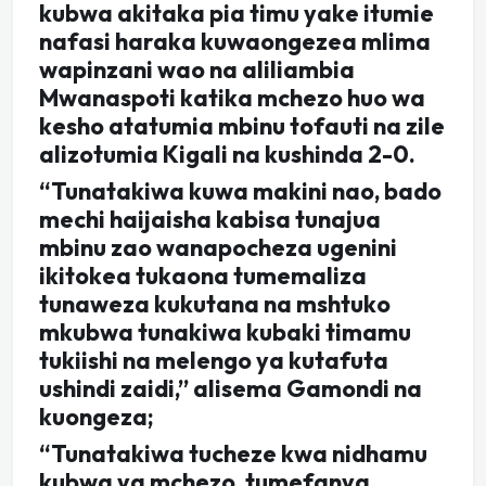
kubwa akitaka pia timu yake itumie
nafasi haraka kuwaongezea mlima
wapinzani wao na aliliambia
Mwanaspoti katika mchezo huo wa
kesho atatumia mbinu tofauti na zile
alizotumia Kigali na kushinda 2-0.
“Tunatakiwa kuwa makini nao, bado
mechi haijaisha kabisa tunajua
mbinu zao wanapocheza ugenini
ikitokea tukaona tumemaliza
tunaweza kukutana na mshtuko
mkubwa tunakiwa kubaki timamu
tukiishi na melengo ya kutafuta
ushindi zaidi,” alisema Gamondi na
kuongeza;
“Tunatakiwa tucheze kwa nidhamu
kubwa ya mchezo, tumefanya