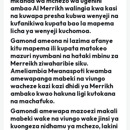
mkanda wa mchezo wa ugenini
ambao Al Merrikh walingia kwa kasi
na kuwapa presha kubwa wenyeji na
kufanikiwa kupata bao la mapema
licha ya wenyeji kuchomoa.
Gamond ameona ni lazima afanye
kitu mapema ili kupata matokeo
mazuri nyumbani na hataki mbinu za
Merreikh ziwaharibie siku.
Ameliambia Mwanaspoti kwamba
amewapanga mabeki na viungo
wacheze kazi kazi dhidi ya Merrikh
ambako kwao hakuna ligi kutokana
na machafuko.
Gamondi amewapa mazoezi makali
mabeki wake na viungo wake jinsi ya
kuongeza nidhamu ya mchezo, lakini