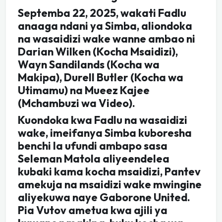
Septemba 22, 2025, wakati Fadlu
anaaga ndani ya Simba, aliondoka
na wasaidizi wake wanne ambao ni
Darian Wilken (Kocha Msaidizi),
Wayn Sandilands (Kocha wa
Makipa), Durell Butler (Kocha wa
Utimamu) na Mueez Kajee
(Mchambuzi wa Video).
Kuondoka kwa Fadlu na wasaidizi
wake, imeifanya Simba kuboresha
benchi la ufundi ambapo sasa
Seleman Matola aliyeendelea
kubaki kama kocha msaidizi, Pantev
amekuja na msaidizi wake mwingine
aliyekuwa naye Gaborone United.
Pia Vutov ametua kwa ajili ya