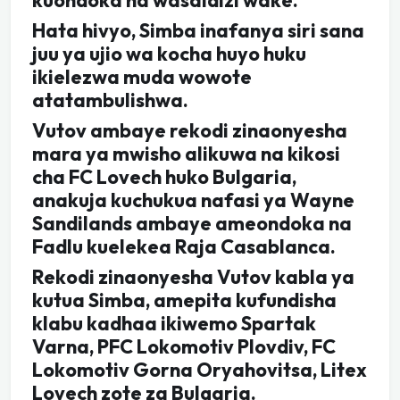
Hata hivyo, Simba inafanya siri sana
juu ya ujio wa kocha huyo huku
ikielezwa muda wowote
atatambulishwa.
Vutov ambaye rekodi zinaonyesha
mara ya mwisho alikuwa na kikosi
cha FC Lovech huko Bulgaria,
anakuja kuchukua nafasi ya Wayne
Sandilands ambaye ameondoka na
Fadlu kuelekea Raja Casablanca.
Rekodi zinaonyesha Vutov kabla ya
kutua Simba, amepita kufundisha
klabu kadhaa ikiwemo Spartak
Varna, PFC Lokomotiv Plovdiv, FC
Lokomotiv Gorna Oryahovitsa, Litex
Lovech zote za Bulgaria.