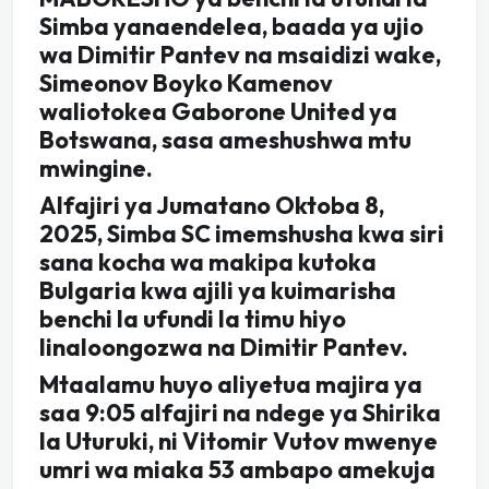
Simba yanaendelea, baada ya ujio
wa Dimitir Pantev na msaidizi wake,
Simeonov Boyko Kamenov
waliotokea Gaborone United ya
Botswana, sasa ameshushwa mtu
mwingine.
Alfajiri ya Jumatano Oktoba 8,
2025, Simba SC imemshusha kwa siri
sana kocha wa makipa kutoka
Bulgaria kwa ajili ya kuimarisha
benchi la ufundi la timu hiyo
linaloongozwa na Dimitir Pantev.
Mtaalamu huyo aliyetua majira ya
saa 9:05 alfajiri na ndege ya Shirika
la Uturuki, ni Vitomir Vutov mwenye
umri wa miaka 53 ambapo amekuja