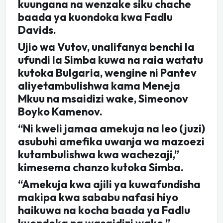
kuungana na wenzake siku chache
baada ya kuondoka kwa Fadlu
Davids.
Ujio wa Vutov, unalifanya benchi la
ufundi la Simba kuwa na raia watatu
kutoka Bulgaria, wengine ni Pantev
aliyetambulishwa kama Meneja
Mkuu na msaidizi wake, Simeonov
Boyko Kamenov.
“Ni kweli jamaa amekuja na leo (juzi)
asubuhi amefika uwanja wa mazoezi
kutambulishwa kwa wachezaji,”
kimesema chanzo kutoka Simba.
“Amekuja kwa ajili ya kuwafundisha
makipa kwa sababu nafasi hiyo
haikuwa na kocha baada ya Fadlu
kuondoka na wasaidizi wake.”