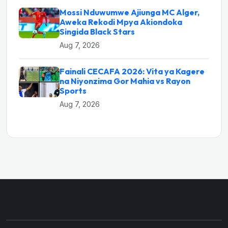
Mossi Nduwumwe Ajiunga MC Alger,
Aweka Rekodi Mpya Akiondoka
Singida Black Stars
Aug 7, 2026
Fainali CECAFA 2026: Vita ya Kagere
na Niyonzima Gor Mahia vs Rayon
Sports
Aug 7, 2026