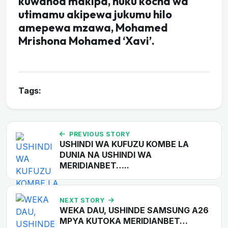
kuwanoa makipa, huku kocha wa
utimamu akipewa jukumu hilo
amepewa mzawa, Mohamed
Mrishona Mohamed ‘Xavi’.
Tags:
PREVIOUS STORY
USHINDI WA KUFUZU KOMBE LA
DUNIA NA USHINDI WA
MERIDIANBET…..
NEXT STORY
WEKA DAU, USHINDE SAMSUNG A26
MPYA KUTOKA MERIDIANBET…