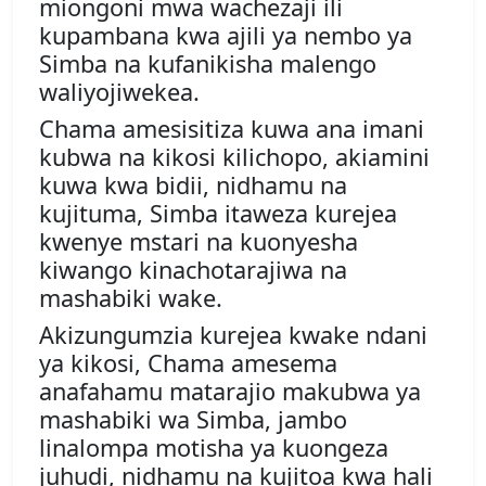
miongoni mwa wachezaji ili
kupambana kwa ajili ya nembo ya
Simba na kufanikisha malengo
waliyojiwekea.
Chama amesisitiza kuwa ana imani
kubwa na kikosi kilichopo, akiamini
kuwa kwa bidii, nidhamu na
kujituma, Simba itaweza kurejea
kwenye mstari na kuonyesha
kiwango kinachotarajiwa na
mashabiki wake.
Akizungumzia kurejea kwake ndani
ya kikosi, Chama amesema
anafahamu matarajio makubwa ya
mashabiki wa Simba, jambo
linalompa motisha ya kuongeza
juhudi, nidhamu na kujitoa kwa hali