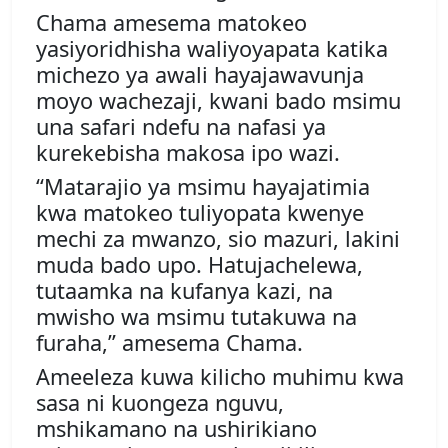
Chama amesema matokeo
yasiyoridhisha waliyoyapata katika
michezo ya awali hayajawavunja
moyo wachezaji, kwani bado msimu
una safari ndefu na nafasi ya
kurekebisha makosa ipo wazi.
“Matarajio ya msimu hayajatimia
kwa matokeo tuliyopata kwenye
mechi za mwanzo, sio mazuri, lakini
muda bado upo. Hatujachelewa,
tutaamka na kufanya kazi, na
mwisho wa msimu tutakuwa na
furaha,” amesema Chama.
Ameeleza kuwa kilicho muhimu kwa
sasa ni kuongeza nguvu,
mshikamano na ushirikiano