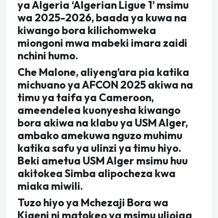
ya Algeria ‘Algerian Ligue 1’ msimu
wa 2025-2026, baada ya kuwa na
kiwango bora kilichomweka
miongoni mwa mabeki imara zaidi
nchini humo.
Che Malone, aliyeng’ara pia katika
michuano ya AFCON 2025 akiwa na
timu ya taifa ya Cameroon,
ameendelea kuonyesha kiwango
bora akiwa na klabu ya USM Alger,
ambako amekuwa nguzo muhimu
katika safu ya ulinzi ya timu hiyo.
Beki ametua USM Alger msimu huu
akitokea Simba alipocheza kwa
miaka miwili.
Tuzo hiyo ya Mchezaji Bora wa
Kigeni ni matokeo ya msimu uliojaa