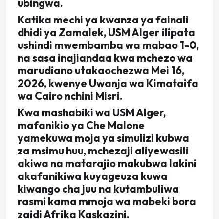
ubingwa.
Katika mechi ya kwanza ya fainali
dhidi ya Zamalek, USM Alger ilipata
ushindi mwembamba wa mabao 1-0,
na sasa inajiandaa kwa mchezo wa
marudiano utakaochezwa Mei 16,
2026, kwenye Uwanja wa Kimataifa
wa Cairo nchini Misri.
Kwa mashabiki wa USM Alger,
mafanikio ya Che Malone
yamekuwa moja ya simulizi kubwa
za msimu huu, mchezaji aliyewasili
akiwa na matarajio makubwa lakini
akafanikiwa kuyageuza kuwa
kiwango cha juu na kutambuliwa
rasmi kama mmoja wa mabeki bora
zaidi Afrika Kaskazini.