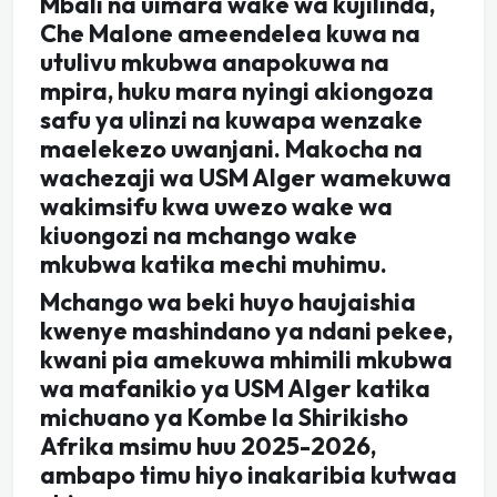
Mbali na uimara wake wa kujilinda,
Che Malone ameendelea kuwa na
utulivu mkubwa anapokuwa na
mpira, huku mara nyingi akiongoza
safu ya ulinzi na kuwapa wenzake
maelekezo uwanjani. Makocha na
wachezaji wa USM Alger wamekuwa
wakimsifu kwa uwezo wake wa
kiuongozi na mchango wake
mkubwa katika mechi muhimu.
Mchango wa beki huyo haujaishia
kwenye mashindano ya ndani pekee,
kwani pia amekuwa mhimili mkubwa
wa mafanikio ya USM Alger katika
michuano ya Kombe la Shirikisho
Afrika msimu huu 2025-2026,
ambapo timu hiyo inakaribia kutwaa