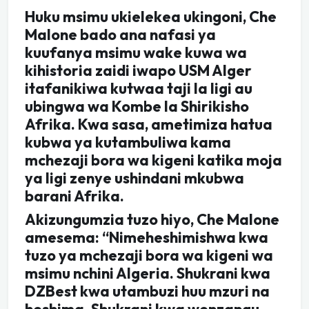
Huku msimu ukielekea ukingoni, Che
Malone bado ana nafasi ya
kuufanya msimu wake kuwa wa
kihistoria zaidi iwapo USM Alger
itafanikiwa kutwaa taji la ligi au
ubingwa wa Kombe la Shirikisho
Afrika. Kwa sasa, ametimiza hatua
kubwa ya kutambuliwa kama
mchezaji bora wa kigeni katika moja
ya ligi zenye ushindani mkubwa
barani Afrika.
Akizungumzia tuzo hiyo, Che Malone
amesema: “Nimeheshimishwa kwa
tuzo ya mchezaji bora wa kigeni wa
msimu nchini Algeria. Shukrani kwa
DZBest kwa utambuzi huu mzuri na