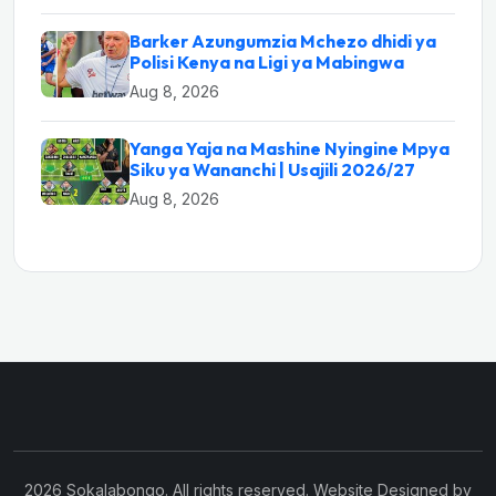
Barker Azungumzia Mchezo dhidi ya
Polisi Kenya na Ligi ya Mabingwa
Aug 8, 2026
Yanga Yaja na Mashine Nyingine Mpya
Siku ya Wananchi | Usajili 2026/27
Aug 8, 2026
2026 Sokalabongo. All rights reserved. Website Designed by