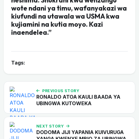
heshima. Shukrani kwa wenzangu
wote ndani ya timu, wafanyakazi wa
kiufundi na utawala wa USMA kwa
kujiamini na kutia moyo. Kazi
inaendelea.”
Tags:
PREVIOUS STORY
RONALDO ATOA KAULI BAADA YA
UBINGWA KUTOWEKA
NEXT STORY
DODOMA JIJI YAPANIA KUIVURUGA
YANGA KWENYE MBIO ZA UBINGWA