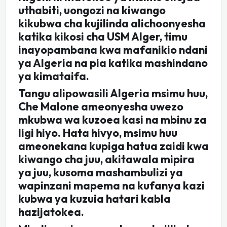
uthabiti, uongozi na kiwango
kikubwa cha kujilinda alichoonyesha
katika kikosi cha USM Alger, timu
inayopambana kwa mafanikio ndani
ya Algeria na pia katika mashindano
ya kimataifa.
Tangu alipowasili Algeria msimu huu,
Che Malone ameonyesha uwezo
mkubwa wa kuzoea kasi na mbinu za
ligi hiyo. Hata hivyo, msimu huu
ameonekana kupiga hatua zaidi kwa
kiwango cha juu, akitawala mipira
ya juu, kusoma mashambulizi ya
wapinzani mapema na kufanya kazi
kubwa ya kuzuia hatari kabla
hazijatokea.