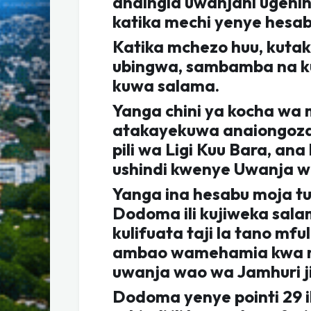
anaingia uwanjani ugeni
katika mechi yenye hesabu
Katika mchezo huu, kuta
ubingwa, sambamba na ku
kuwa salama.
Yanga chini ya kocha wa
atakayekuwa anaiongoza
pili wa Ligi Kuu Bara, ana
ushindi kwenye Uwanja wa 
Yanga ina hesabu moja tu
Dodoma ili kujiweka sal
kulifuata taji la tano mfu
ambao wamehamia kwa m
uwanja wao wa Jamhuri j
Dodoma yenye pointi 29 ik