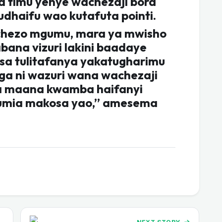
 timu yenye wachezaji bora
udhaifu wao kutafuta pointi.
hezo mgumu, mara ya mwisho
bana vizuri lakini baadaye
sa tulitafanya yakatugharimu
ga ni wazuri wana wachezaji
na maana kwamba haifanyi
umia makosa yao,” amesema