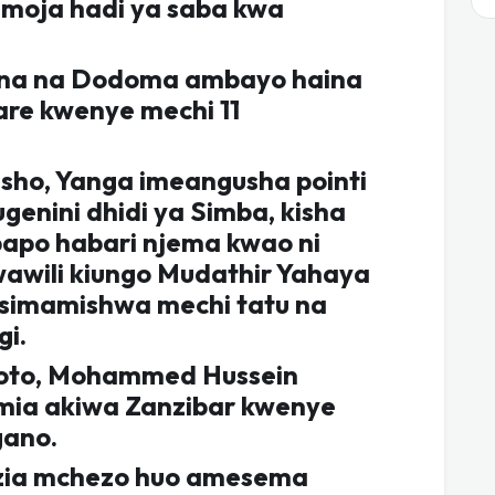
i moja hadi ya saba kwa
ana na Dodoma ambayo haina
are kwenye mechi 11
sho, Yanga imeangusha pointi
 ugenini dhidi ya Simba, kisha
bapo habari njema kwao ni
awili kiungo Mudathir Yahaya
usimamishwa mechi tatu na
gi.
hoto, Mohammed Hussein
umia akiwa Zanzibar kwenye
gano.
zia mchezo huo amesema