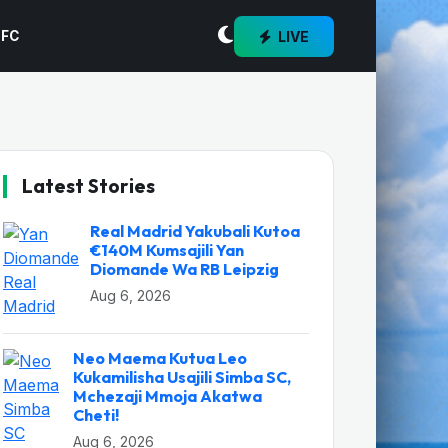
LIVE
 FC
Latest Stories
Real Madrid Yakubali Kutoa
€140M Kumsajili Yan
Diomande Wa RB Leipzig
Aug 6, 2026
Neo Maema Kutua Leo
Kukamilisha Usajili Simba SC,
Mchezaji Mmoja Akatwa
Cheti!
Aug 6, 2026