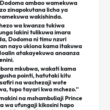
 ya Dodoma ambao wamekuwa
izo zinapokutana licha ya
amekuwa wakishinda.
hezo wa kwanza tukiwa
nga lakini tulikuwa imara
a, Dodoma ni timu nzuri
an nayo ukiona kama itakuwa
 Moalin atakayekuwa anaanza
nini.
ubora mkubwa, wakati kama
usha pointi, hatutaki kitu
safiri na wachezaji wote
, tupo tayari kwa mchezo.”
akini na mshambuliaji Prince
 wa ufungaji kikosini hapo