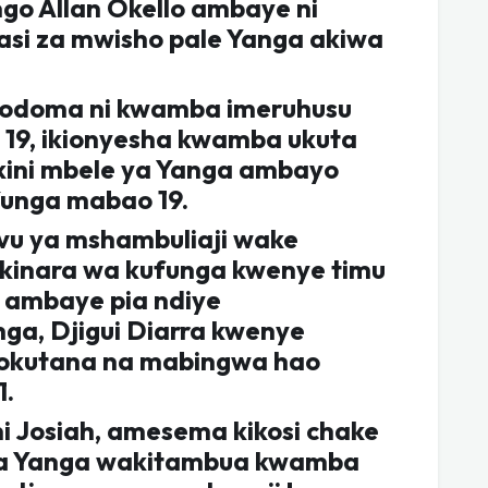
ngo Allan Okello ambaye ni
asi za mwisho pale Yanga akiwa
odoma ni kwamba imeruhusu
 19, ikionyesha kwamba ukuta
ini mbele ya Yanga ambayo
funga mabao 19.
u ya mshambuliaji wake
 kinara wa kufunga kwenye timu
a ambaye pia ndiye
ga, Djigui Diarra kwenye
okutana na mabingwa hao
1.
Josiah, amesema kikosi chake
na Yanga wakitambua kwamba