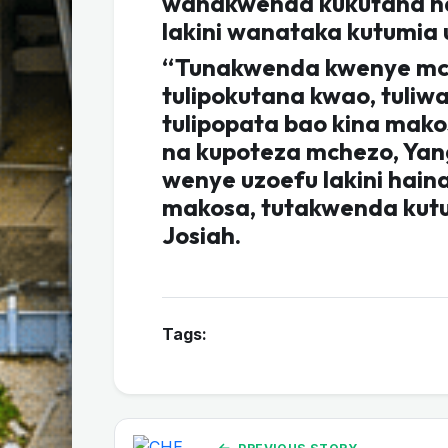
wanakwenda kukutana na
lakini wanataka kutumia 
“Tunakwenda kwenye mc
tulipokutana kwao, tuliwa
tulipopata bao kina mako
na kupoteza mchezo, Yan
wenye uzoefu lakini hai
makosa, tutakwenda kut
Josiah.
Tags: