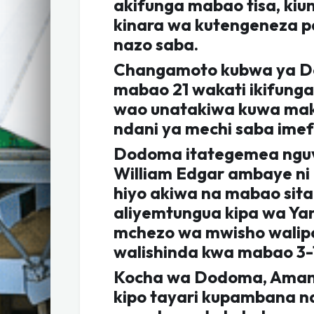
akifunga mabao tisa, kiu
kinara wa kutengeneza p
nazo saba.
Changamoto kubwa ya D
mabao 21 wakati ikifunga
wao unatakiwa kuwa mak
ndani ya mechi saba ime
Dodoma itategemea nguv
William Edgar ambaye ni
hiyo akiwa na mabao sit
aliyemtungua kipa wa Yan
mchezo wa mwisho walip
walishinda kwa mabao 3-
Kocha wa Dodoma, Amani 
kipo tayari kupambana 