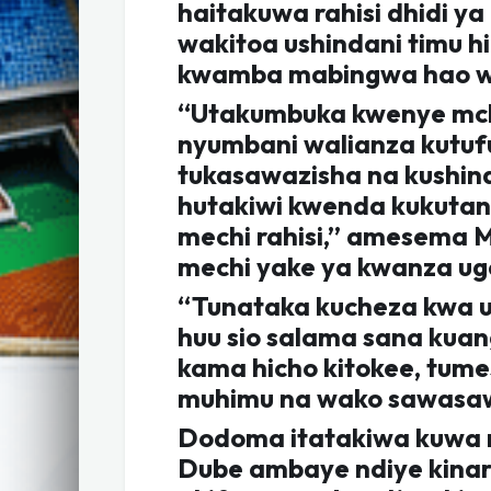
haitakuwa rahisi dhidi
wakitoa ushindani timu h
kwamba mabingwa hao w
“Utakumbuka kwenye mc
nyumbani walianza kutufu
tukasawazisha na kushind
hutakiwi kwenda kukutan
mechi rahisi,” amesema
mechi yake ya kwanza uge
“Tunataka kucheza kwa 
huu sio salama sana kuang
kama hicho kitokee, tume
muhimu na wako sawasawa
Dodoma itatakiwa kuwa m
Dube ambaye ndiye kinara