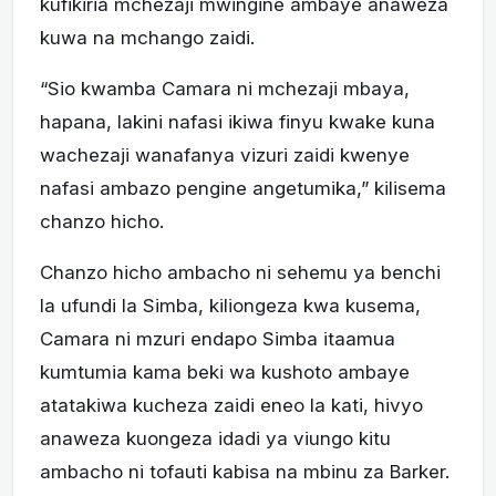
kufikiria mchezaji mwingine ambaye anaweza
kuwa na mchango zaidi.
“Sio kwamba Camara ni mchezaji mbaya,
hapana, lakini nafasi ikiwa finyu kwake kuna
wachezaji wanafanya vizuri zaidi kwenye
nafasi ambazo pengine angetumika,” kilisema
chanzo hicho.
Chanzo hicho ambacho ni sehemu ya benchi
la ufundi la Simba, kiliongeza kwa kusema,
Camara ni mzuri endapo Simba itaamua
kumtumia kama beki wa kushoto ambaye
atatakiwa kucheza zaidi eneo la kati, hivyo
anaweza kuongeza idadi ya viungo kitu
ambacho ni tofauti kabisa na mbinu za Barker.