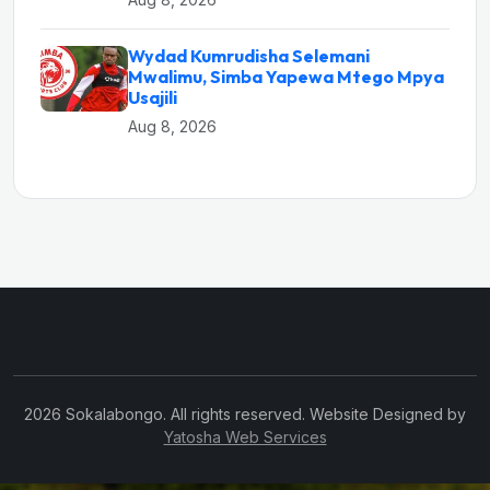
Wydad Kumrudisha Selemani
Mwalimu, Simba Yapewa Mtego Mpya
Usajili
Aug 8, 2026
2026 Sokalabongo. All rights reserved. Website Designed by
Yatosha Web Services