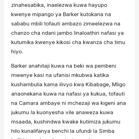
zinahesabika, inaelezwa kuwa hayupo
kwenye mipango ya Barker kutokana na
sababu mbili tofauti ambazo zimeelezwa na
chanzo cha ndani jambo linaloathiri nafasi ya
kutumika kwenye kikosi cha kwanza cha timu
hiyo.
Barker anahitaji kuwa na beki wa pembeni
mwenye kasi na ufanisi mkubwa katika
kushambulia kama ilivyo kwa Kibabage, Mligo
anaonekana kuwa na nafasi ya kukua, tofauti
na Camara ambaye ni mchezaji wa kigeni ana
jukumu la kuonyesha vile anaweza kuwa
msaada, kushindwa kwake kutimiza jukumu
hilo kunalifanya benchi la ufundi la Simba