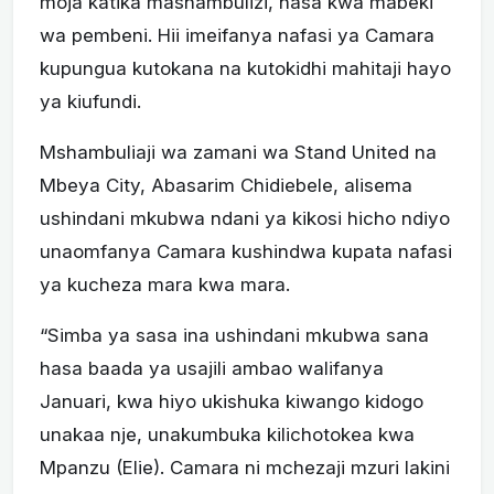
moja katika mashambulizi, hasa kwa mabeki
wa pembeni. Hii imeifanya nafasi ya Camara
kupungua kutokana na kutokidhi mahitaji hayo
ya kiufundi.
Mshambuliaji wa zamani wa Stand United na
Mbeya City, Abasarim Chidiebele, alisema
ushindani mkubwa ndani ya kikosi hicho ndiyo
unaomfanya Camara kushindwa kupata nafasi
ya kucheza mara kwa mara.
“Simba ya sasa ina ushindani mkubwa sana
hasa baada ya usajili ambao walifanya
Januari, kwa hiyo ukishuka kiwango kidogo
unakaa nje, unakumbuka kilichotokea kwa
Mpanzu (Elie). Camara ni mchezaji mzuri lakini