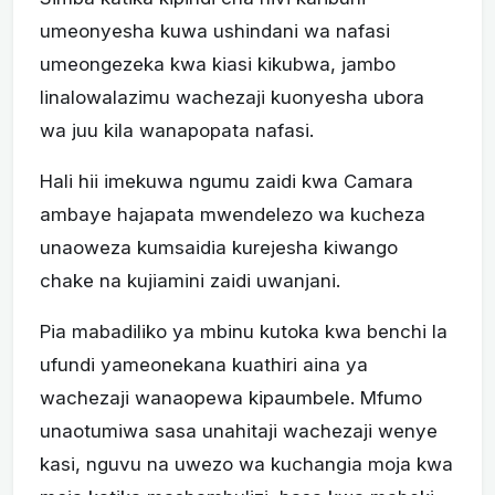
umeonyesha kuwa ushindani wa nafasi
umeongezeka kwa kiasi kikubwa, jambo
linalowalazimu wachezaji kuonyesha ubora
wa juu kila wanapopata nafasi.
Hali hii imekuwa ngumu zaidi kwa Camara
ambaye hajapata mwendelezo wa kucheza
unaoweza kumsaidia kurejesha kiwango
chake na kujiamini zaidi uwanjani.
Pia mabadiliko ya mbinu kutoka kwa benchi la
ufundi yameonekana kuathiri aina ya
wachezaji wanaopewa kipaumbele. Mfumo
unaotumiwa sasa unahitaji wachezaji wenye
kasi, nguvu na uwezo wa kuchangia moja kwa