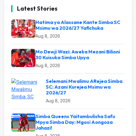
Latest Stories
Hatima ya Alassane Kante Simba SC
Msimu wa 2026/27 Yafichuka
Aug 8, 2026
Mo Dewji Wazi: Aweka Mezani Bilioni
30 Kuisuka Simba Upya
Aug 8, 2026
Selemani Mwalimu ARejea Simba
SC: Azani Kurejea Msimu wa
2026/27
Aug 8, 2026
Simba Queens Yaitambulisha Safu
Mpya Simba Day: Mgosi Aongoza
Jahazi!
Aug 8, 2026