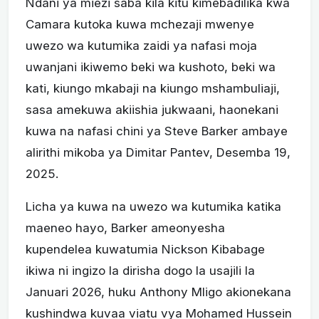
Ndani ya miezi saba kila kitu kimebadilika kwa
Camara kutoka kuwa mchezaji mwenye
uwezo wa kutumika zaidi ya nafasi moja
uwanjani ikiwemo beki wa kushoto, beki wa
kati, kiungo mkabaji na kiungo mshambuliaji,
sasa amekuwa akiishia jukwaani, haonekani
kuwa na nafasi chini ya Steve Barker ambaye
alirithi mikoba ya Dimitar Pantev, Desemba 19,
2025.
Licha ya kuwa na uwezo wa kutumika katika
maeneo hayo, Barker ameonyesha
kupendelea kuwatumia Nickson Kibabage
ikiwa ni ingizo la dirisha dogo la usajili la
Januari 2026, huku Anthony Mligo akionekana
kushindwa kuvaa viatu vya Mohamed Hussein