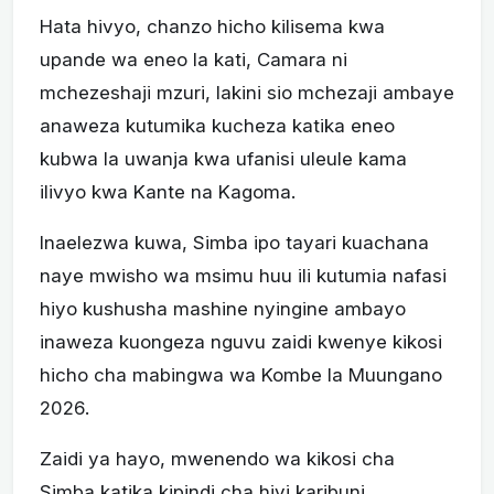
Hata hivyo, chanzo hicho kilisema kwa
upande wa eneo la kati, Camara ni
mchezeshaji mzuri, lakini sio mchezaji ambaye
anaweza kutumika kucheza katika eneo
kubwa la uwanja kwa ufanisi uleule kama
ilivyo kwa Kante na Kagoma.
Inaelezwa kuwa, Simba ipo tayari kuachana
naye mwisho wa msimu huu ili kutumia nafasi
hiyo kushusha mashine nyingine ambayo
inaweza kuongeza nguvu zaidi kwenye kikosi
hicho cha mabingwa wa Kombe la Muungano
2026.
Zaidi ya hayo, mwenendo wa kikosi cha
Simba katika kipindi cha hivi karibuni