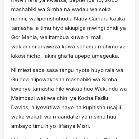
mashabiki wa Simba na wadau wa soka
nchini, walipomshuhudia Naby Camara katika
tamasha la timu hiyo akiupiga mwingi dhidi ya
Gor Mahia, walitambua kuwa ni mali,
wakiamini anaweza kuwa sehemu muhimu ya
kikosi hicho, lakini ghafla upepo umegeuka.
Ni miezi saba sasa tangu nyota huyo raia wa
Guinea alipowakosha mashabiki wa Simba
kwenye tamasha hilo wakati huo Wekundu wa
Msimbazi wakiwa chini ya Kocha Fadlu
Davids, aliyevutiwa naye na kupitisha usajili
wake wakati wa maandalizi ya msimu huu
ambayo timu hiyo ilifanya Misri.