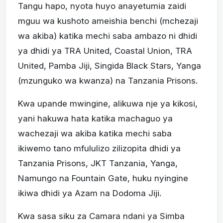
Tangu hapo, nyota huyo anayetumia zaidi
mguu wa kushoto ameishia benchi (mchezaji
wa akiba) katika mechi saba ambazo ni dhidi
ya dhidi ya TRA United, Coastal Union, TRA
United, Pamba Jiji, Singida Black Stars, Yanga
(mzunguko wa kwanza) na Tanzania Prisons.
Kwa upande mwingine, alikuwa nje ya kikosi,
yani hakuwa hata katika machaguo ya
wachezaji wa akiba katika mechi saba
ikiwemo tano mfululizo zilizopita dhidi ya
Tanzania Prisons, JKT Tanzania, Yanga,
Namungo na Fountain Gate, huku nyingine
ikiwa dhidi ya Azam na Dodoma Jiji.
Kwa sasa siku za Camara ndani ya Simba