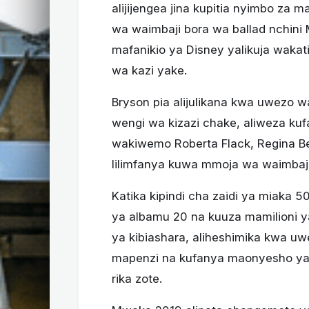
alijijengea jina kupitia nyimbo za
wa waimbaji bora wa ballad nchini
mafanikio ya Disney yalikuja waka
wa kazi yake.
Bryson pia alijulikana kwa uwezo w
wengi wa kizazi chake, aliweza ku
wakiwemo Roberta Flack, Regina Bell
lilimfanya kuwa mmoja wa waimbaji 
Katika kipindi cha zaidi ya miaka 50
ya albamu 20 na kuuza mamilioni ya
ya kibiashara, aliheshimika kwa 
mapenzi na kufanya maonyesho ya 
rika zote.