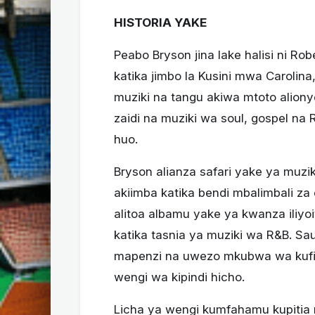
HISTORIA YAKE
Peabo Bryson jina lake halisi ni Rob
katika jimbo la Kusini mwa Carolina,
muziki na tangu akiwa mtoto aliony
zaidi na muziki wa soul, gospel na
huo.
Bryson alianza safari yake ya muz
akiimba katika bendi mbalimbali z
alitoa albamu yake ya kwanza iliyo
katika tasnia ya muziki wa R&B. Sau
mapenzi na uwezo mkubwa wa kufik
wengi wa kipindi hicho.
Licha ya wengi kumfahamu kupitia 