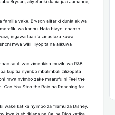
bo Bryson, aliyefariki dunia juzi Jumanne,
 familia yake, Bryson alifariki dunia akiwa
rafiki wa karibu. Hata hivyo, chanzo
azi, ingawa taarifa zinaeleza kuwa
shoni mwa wiki iliyopita na alikuwa
bao sauti zao zimetikisa muziki wa R&B
ba kupitia nyimbo mbalimbali zilizopata
oni mwa nyimbo zake maarufu ni Feel the
in, Can You Stop the Rain na Reaching for
riki wake katika nyimbo za filamu za Disney.
 kwa kushirikiana na Celine Dion katika