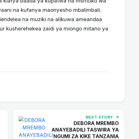
a kiafya baada ya kupatwa na mshtuko wa
kwaani na kufanya maonyesho mbalimbali.
iendelea na muziki na alikuwa ameandaa
ur kusherehekea zaidi ya miongo mitano ya
NEXT STORY
DEBORA MREMBO
ANAYEBADILI TASWIRA YA
NGUMI ZA KIKE TANZANIA