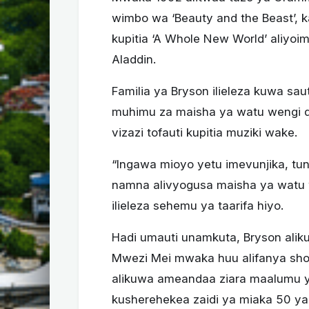
wimbo wa ‘Beauty and the Beast’, 
kupitia ‘A Whole New World’ aliyoi
Aladdin.
Familia ya Bryson ilieleza kuwa s
muhimu za maisha ya watu wengi du
vizazi tofauti kupitia muziki wake.
“Ingawa mioyo yetu imevunjika, tu
namna alivyogusa maisha ya watu w
ilieleza sehemu ya taarifa hiyo.
Hadi umauti unamkuta, Bryson aliku
Mwezi Mei mwaka huu alifanya shoo 
alikuwa ameandaa ziara maalumu ya
kusherehekea zaidi ya miaka 50 ya 