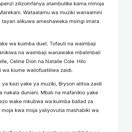
 mapenzi zilizomfanya atambulike kama mmoja
 Marekani. Wataalamu wa muziki wanaamini
ti tayari alikuwa ameshaweka msingi imara
ake wa kuimba duet. Tofauti na waimbaji
fanikiwa na waimbaji wanawake mbalimbali
e, Celine Dion na Natalie Cole. Hilo
wa kiume waliofuatiliwa zaidi.
 ya kazi yake ya muziki, Bryson alitoa zaidi
 nakala duniani. Mbali na mafanikio yake
uwezo wake mkubwa wa kuimba ballad za
moja kwa moja yaliyovutia mashabiki wa