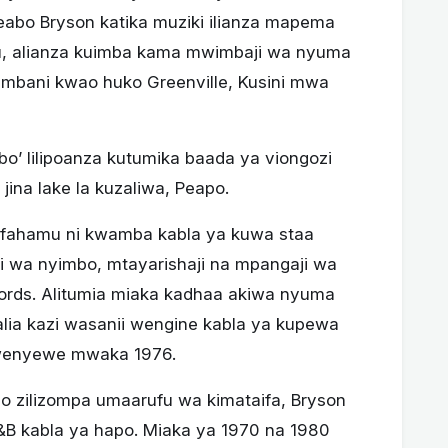
eabo Bryson katika muziki ilianza mapema
tu, alianza kuimba kama mwimbaji wa nyuma
yumbani kwao huko Greenville, Kusini mwa
abo’ lilipoanza kutumika baada ya viongozi
jina lake la kuzaliwa, Peapo.
ifahamu ni kwamba kabla ya kuwa staa
 wa nyimbo, mtayarishaji na mpangaji wa
ords. Alitumia miaka kadhaa akiwa nyuma
lia kazi wasanii wengine kabla ya kupewa
mwenyewe mwaka 1976.
o zilizompa umaarufu wa kimataifa, Bryson
&B kabla ya hapo. Miaka ya 1970 na 1980