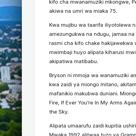
kifo cha mwanamuziki mkongwe, Pea
akiwa na umri wa miaka 75.
Kwa mujibu wa taarifa iliyotolewa na
amezungukwa na ndugu, jamaa na ma
rasmi cha kifo chake hakijawekwa w
mwimbaji huyo alipata kiharusi mwi
akipatiwa matibabu.
Bryson ni mmoja wa wanamuziki am
kwa zaidi ya miongo mitano, akitam
mafanikio makubwa duniani. Miong
Fire, If Ever You’re In My Arms Aga
the Sky.
Alipata umaarufu zaidi kupitia ushi
Mwaka 1992 alitwaa tuzo ya Grammy