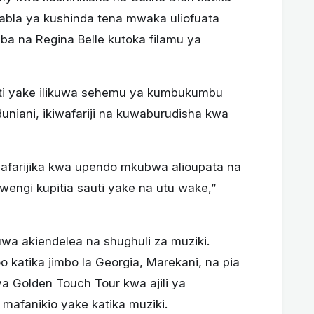
kabla ya kushinda tena mwaka uliofuata
mba na Regina Belle kutoka filamu ya
auti yake ilikuwa sehemu ya kumbukumbu
niani, ikiwafariji na kuwaburudisha kwa
nafarijika kwa upendo mkubwa alioupata na
engi kupitia sauti yake na utu wake,”
wa akiendelea na shughuli za muziki.
katika jimbo la Georgia, Marekani, na pia
 Golden Touch Tour kwa ajili ya
mafanikio yake katika muziki.