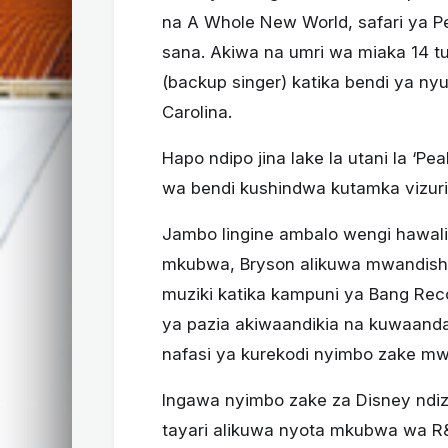
na A Whole New World, safari ya P
sana. Akiwa na umri wa miaka 14 
(backup singer) katika bendi ya n
Carolina.
Hapo ndipo jina lake la utani la ‘Pe
wa bendi kushindwa kutamka vizuri 
Jambo lingine ambalo wengi hawal
mkubwa, Bryson alikuwa mwandishi
muziki katika kampuni ya Bang Rec
ya pazia akiwaandikia na kuwaanda
nafasi ya kurekodi nyimbo zake 
Ingawa nyimbo zake za Disney ndiz
tayari alikuwa nyota mkubwa wa R