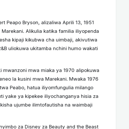
ert Peapo Bryson, alizaliwa Aprili 13, 1951
 Marekani. Alikulia katika familia iliyopenda
esha kipaji kikubwa cha uimbaji, akivutiwa
 R&B uliokuwa ukitamba nchini humo wakati
iki mwanzoni mwa miaka ya 1970 alipokuwa
a eneo la kusini mwa Marekani. Mwaka 1976
itwa Peabo, hatua iliyomfungulia milango
ti yake ya kipekee iliyochanganya hisia za
isha ujumbe ilimtofautisha na waimbaji
nyimbo za Disney za Beauty and the Beast