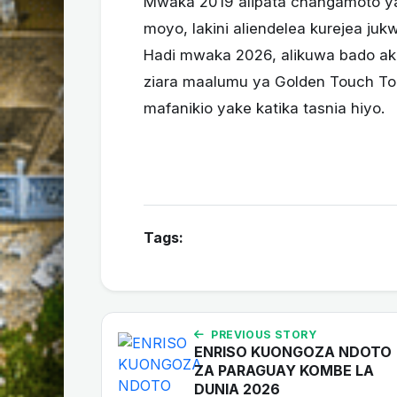
Mwaka 2019 alipata changamoto y
moyo, lakini aliendelea kurejea ju
Hadi mwaka 2026, alikuwa bado ak
ziara maalumu ya Golden Touch To
mafanikio yake katika tasnia hiyo.
Tags:
PREVIOUS STORY
ENRISO KUONGOZA NDOTO
ZA PARAGUAY KOMBE LA
DUNIA 2026