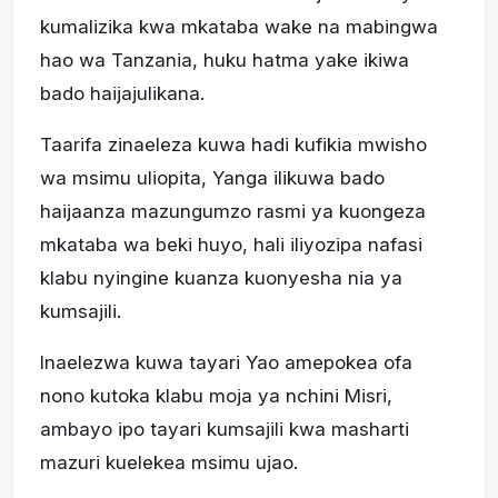
kumalizika kwa mkataba wake na mabingwa
hao wa Tanzania, huku hatma yake ikiwa
bado haijajulikana.
Taarifa zinaeleza kuwa hadi kufikia mwisho
wa msimu uliopita, Yanga ilikuwa bado
haijaanza mazungumzo rasmi ya kuongeza
mkataba wa beki huyo, hali iliyozipa nafasi
klabu nyingine kuanza kuonyesha nia ya
kumsajili.
Inaelezwa kuwa tayari Yao amepokea ofa
nono kutoka klabu moja ya nchini Misri,
ambayo ipo tayari kumsajili kwa masharti
mazuri kuelekea msimu ujao.