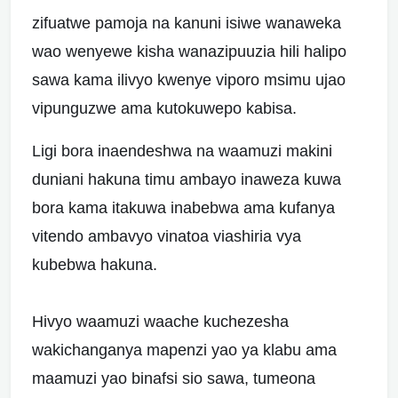
zifuatwe pamoja na kanuni isiwe wanaweka
wao wenyewe kisha wanazipuuzia hili halipo
sawa kama ilivyo kwenye viporo msimu ujao
vipunguzwe ama kutokuwepo kabisa.
Ligi bora inaendeshwa na waamuzi makini
duniani hakuna timu ambayo inaweza kuwa
bora kama itakuwa inabebwa ama kufanya
vitendo ambavyo vinatoa viashiria vya
kubebwa hakuna.
Hivyo waamuzi waache kuchezesha
wakichanganya mapenzi yao ya klabu ama
maamuzi yao binafsi sio sawa, tumeona