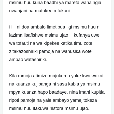
msimu huu kuna baadhi ya marefa wanaingia
uwanjani na matokeo mfukoni.
Hili ni doa ambalo limetibua ligi msimu huu ni
lazima lisafishwe msimu ujao ili kufanya uwe
wa tofauti na wa kipekee katika timu zote
zitakazoshiriki pamoja na wahusika wote
ambao watashiriki.
Kila mmoja atimize majukumu yake kwa wakati
na kuanza kujipanga ni sasa kabla ya msimu
mpya kuanza hapo baadaye, nina imani kupitia
ripoti pamoja na yale ambayo yamejitokeza
msimu huu itakuwa histora msimu ujao.