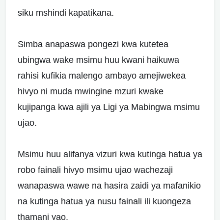
siku mshindi kapatikana.
Simba anapaswa pongezi kwa kutetea
ubingwa wake msimu huu kwani haikuwa
rahisi kufikia malengo ambayo amejiwekea
hivyo ni muda mwingine mzuri kwake
kujipanga kwa ajili ya Ligi ya Mabingwa msimu
ujao.
Msimu huu alifanya vizuri kwa kutinga hatua ya
robo fainali hivyo msimu ujao wachezaji
wanapaswa wawe na hasira zaidi ya mafanikio
na kutinga hatua ya nusu fainali ili kuongeza
thamani yao.