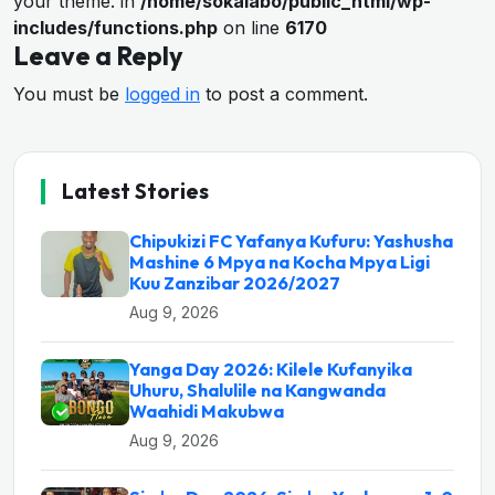
your theme. in
/home/sokalabo/public_html/wp-
includes/functions.php
on line
6170
Leave a Reply
You must be
logged in
to post a comment.
Latest Stories
Chipukizi FC Yafanya Kufuru: Yashusha
Mashine 6 Mpya na Kocha Mpya Ligi
Kuu Zanzibar 2026/2027
Aug 9, 2026
Yanga Day 2026: Kilele Kufanyika
Uhuru, Shalulile na Kangwanda
Waahidi Makubwa
Aug 9, 2026