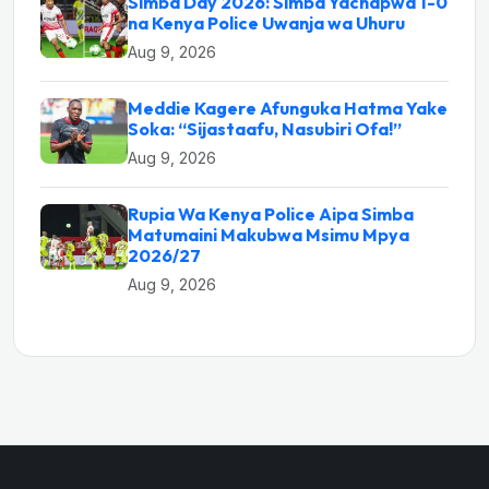
Simba Day 2026: Simba Yachapwa 1-0
na Kenya Police Uwanja wa Uhuru
Aug 9, 2026
Meddie Kagere Afunguka Hatma Yake
Soka: “Sijastaafu, Nasubiri Ofa!”
Aug 9, 2026
Rupia Wa Kenya Police Aipa Simba
Matumaini Makubwa Msimu Mpya
2026/27
Aug 9, 2026