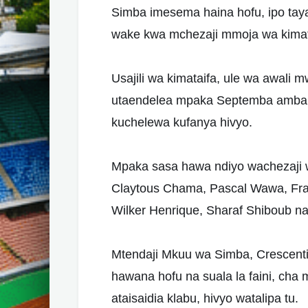
Simba imesema haina hofu, ipo tayari
wake kwa mchezaji mmoja wa kimat
Usajili wa kimataifa, ule wa awali m
utaendelea mpaka Septemba ambapo u
kuchelewa kufanya hivyo.
Mpaka sasa hawa ndiyo wachezaji 
Claytous Chama, Pascal Wawa, Fra
Wilker Henrique, Sharaf Shiboub na
Mtendaji Mkuu wa Simba, Crescent
hawana hofu na suala la faini, cha
ataisaidia klabu, hivyo watalipa tu.