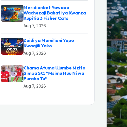
Meridianbet Yawapa
Wachezaji Bahati ya Kwanza
Kupitia 3 Fisher Cats
Aug 7, 2026
Zaidi ya Mamilioni Yapo
Kwaajili Yako
Aug 7, 2026
Chama Atuma Ujumbe Mzito
Simba SC: “Msimu Huu Ni wa
Furaha Tu”
Aug 7, 2026