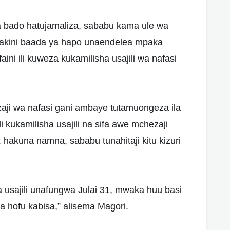
a bado hatujamaliza, sababu kama ule wa
 lakini baada ya hapo unaendelea mpaka
aini ili kuweza kukamilisha usajili wa nafasi
zaji wa nafasi gani ambaye tutamuongeza ila
i kukamilisha usajili na sifa awe mchezaji
, hakuna namna, sababu tunahitaji kitu kizuri
a usajili unafungwa Julai 31, mwaka huu basi
na hofu kabisa,” alisema Magori.