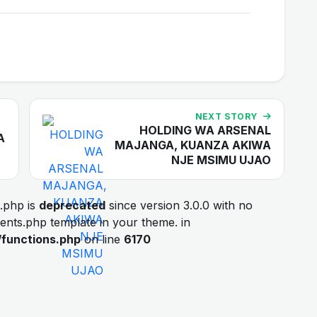
NEXT STORY
HOLDING WA ARSENAL
A
MAJANGA, KUANZA AKIWA
NJE MSIMU UJAO
.php is
deprecated
since version 3.0.0 with no
ments.php template in your theme. in
/functions.php
on line
6170