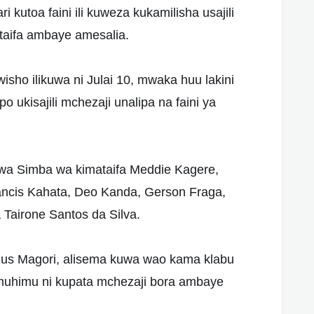
 kutoa faini ili kuweza kukamilisha usajili
aifa ambaye amesalia.
wisho ilikuwa ni Julai 10, mwaka huu lakini
kisajili mchezaji unalipa na faini ya
wa Simba wa kimataifa Meddie Kagere,
ncis Kahata, Deo Kanda, Gerson Fraga,
 Tairone Santos da Silva.
ius Magori, alisema kuwa wao kama klabu
 muhimu ni kupata mchezaji bora ambaye