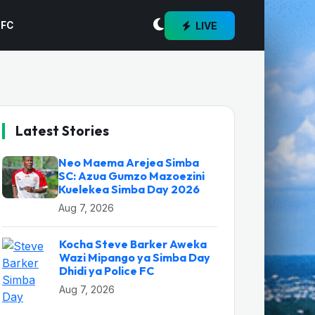
LIVE
 FC
Latest Stories
Neo Maema Arejea Simba
SC: Azua Gumzo Mazoezini
Kuelekea Simba Day 2026
Aug 7, 2026
Kocha Steve Barker Aweka
Wazi Mipango ya Simba Day
Dhidi ya Police FC
Aug 7, 2026