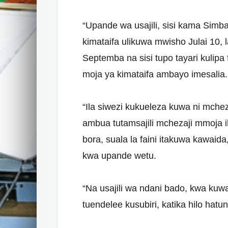
“Upande wa usajili, sisi kama Simb
kimataifa ulikuwa mwisho Julai 10,
Septemba na sisi tupo tayari kulipa f
moja ya kimataifa ambayo imesalia.
“Ila siwezi kukueleza kuwa ni mche
ambua tutamsajili mchezaji mmoja il
bora, suala la faini itakuwa kawaida
kwa upande wetu.
“Na usajili wa ndani bado, kwa kuw
tuendelee kusubiri, katika hilo hatu