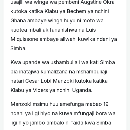
usajili wa winga wa pembeni Augstine Okra
kutoka katika Klabu ya Bechem ya nchini
Ghana ambaye winga huyu ni moto wa
kuotea mbali akifananishwa na Luis
Miquissone ambaye aliwahi kuwika ndani ya
Simba.
Kwa upande wa ushambuliaji wa kati Simba
pia inatajwa kumalizana na mshambuliaji
hatari Cesar Lobi Manzoki kutoka katika
Klabu ya Vipers ya nchini Uganda.
Manzoki msimu huu amefunga mabao 19
ndani ya ligi hiyo na kuwa mfungaji bora wa
ligi hiyo jambo ambalo ni faida kwa Simba