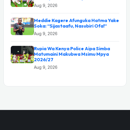
Aug 9, 2026
Meddie Kagere Afunguka Hatma Yake
Soka: “Sijastaafu, Nasubiri Ofa!”
Aug 9, 2026
Rupia Wa Kenya Police Aipa Simba
Matumaini Makubwa Msimu Mpya
2026/27
Aug 9, 2026