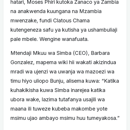
hatari, Moses Phiri kutoka Zanaco ya Zambia
na anakwenda kuungana na Mzambia
mwenzake, fundi Clatous Chama
kutengeneza safu ya kutisha ya ushambuliaji
pale mbele. Wengine wanafuata.
Mtendaji Mkuu wa Simba (CEO), Barbara
Gonzalez, mapema wiki hii wakati akizindua
mradi wa ujenzi wa uwanja wa mazoezi wa
timu hiyo uliopo Bunju, alisema kuwa: “Katika
kuhakikisha kuwa Simba inarejea katika
ubora wake, lazima tutafanya usajili wa
maana ili tuweze kubeba makombe yote
msimu ujao ambayo msimu huu tumeyakosa.”