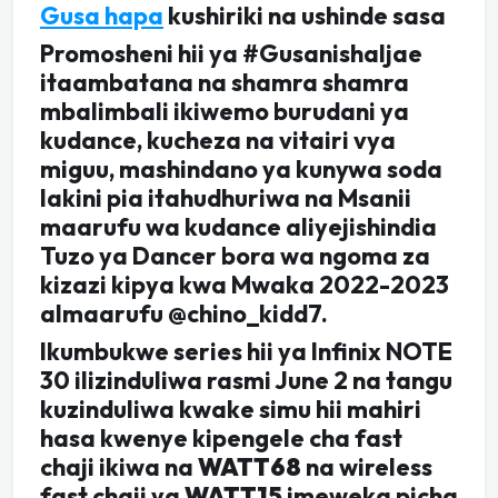
Gusa hapa
kushiriki na ushinde sasa
Promosheni hii ya #GusanishaIjae
itaambatana na shamra shamra
mbalimbali ikiwemo burudani ya
kudance, kucheza na vitairi vya
miguu, mashindano ya kunywa soda
lakini pia itahudhuriwa na Msanii
maarufu wa kudance aliyejishindia
Tuzo ya Dancer bora wa ngoma za
kizazi kipya kwa Mwaka 2022-2023
almaarufu @chino_kidd7.
Ikumbukwe series hii ya Infinix NOTE
30 ilizinduliwa rasmi June 2 na tangu
kuzinduliwa kwake simu hii mahiri
hasa kwenye kipengele cha fast
chaji ikiwa na
WATT68
na wireless
fast chaji ya
WATT15
imeweka picha