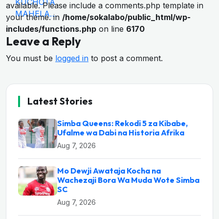
available. Please include a comments.php template in
your theme. in
/home/sokalabo/public_html/wp-
includes/functions.php
on line
6170
Leave a Reply
You must be
logged in
to post a comment.
Latest Stories
Simba Queens: Rekodi 5 za Kibabe,
Ufalme wa Dabi na Historia Afrika
Aug 7, 2026
Mo Dewji Awataja Kocha na
Wachezaji Bora Wa Muda Wote Simba
SC
Aug 7, 2026