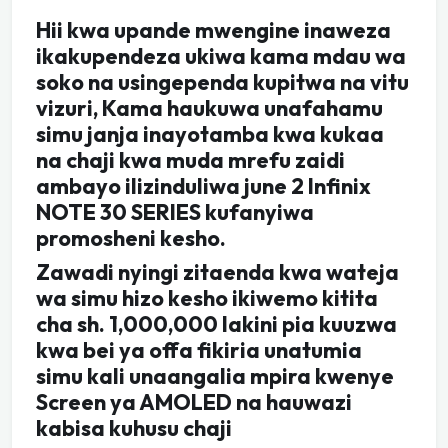
Hii kwa upande mwengine inaweza
ikakupendeza ukiwa kama mdau wa
soko na usingependa kupitwa na vitu
vizuri, Kama haukuwa unafahamu
simu janja inayotamba kwa kukaa
na chaji kwa muda mrefu zaidi
ambayo ilizinduliwa june 2 Infinix
NOTE 30 SERIES kufanyiwa
promosheni kesho.
Zawadi nyingi zitaenda kwa wateja
wa simu hizo kesho ikiwemo kitita
cha sh. 1,000,000 lakini pia kuuzwa
kwa bei ya offa fikiria unatumia
simu kali unaangalia mpira kwenye
Screen ya AMOLED na hauwazi
kabisa kuhusu chaji