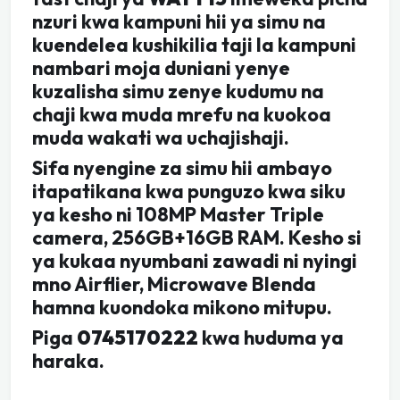
nzuri kwa kampuni hii ya simu na
kuendelea kushikilia taji la kampuni
nambari moja duniani yenye
kuzalisha simu zenye kudumu na
chaji kwa muda mrefu na kuokoa
muda wakati wa uchajishaji.
Sifa nyengine za simu hii ambayo
itapatikana kwa punguzo kwa siku
ya kesho ni 108MP Master Triple
camera, 256GB+16GB RAM. Kesho si
ya kukaa nyumbani zawadi ni nyingi
mno Airflier, Microwave Blenda
hamna kuondoka mikono mitupu.
Piga
0745170222
kwa huduma ya
haraka.