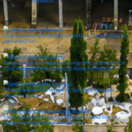
Latest Stories
Chama Atuma Ujumbe Mzito Simba SC: “Msimu Huu Ni
wa Furaha Tu”
Aug 7, 2026
Yanga kuvaana na Aigles du Congo Wiki ya Mwananchi
2026: Kutambulishwa Mchezaji Mpya wa Mwisho!
Aug 7, 2026
Simba Yapeleka Ofa Wydad AC Kumsajili Selemani
Mwalimu Jumla!
Aug 7, 2026
Mossi Nduwumwe Ajiunga MC Alger, Aweka Rekodi
Mpya Akiondoka Singida Black Stars
Aug 7, 2026