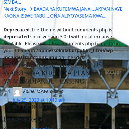
Next Story
BAADA YA KUTEMWA JANA….AKPAN NAYE
KAONA ISIWE TABU….ONA ALIYOYASEMA KWA…
Deprecated
: File Theme without comments.php is
deprecated
since version 3.0.0 with no alternative
available. Please include a comments.php template in
your theme. in
/home/sokalabo/public_html/wp-
includes/functions.php
on line
6170
One response to “NOGESHA USHINDI
WAKO KWA KUCHEZA PLANET POWER
YA MERIDIANBET CASINO…”
Kolnel Mkwera
says:
July 25, 2023 at 10:19 am
Nahitaji. Na Mimi nicheze kasino
Leave a Reply
You must be
logged in
to post a comment.