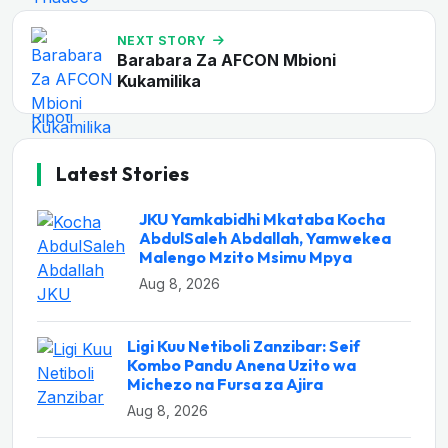
NEXT STORY
Barabara Za AFCON Mbioni
Kukamilika
Latest Stories
JKU Yamkabidhi Mkataba Kocha
AbdulSaleh Abdallah, Yamwekea
Malengo Mzito Msimu Mpya
Aug 8, 2026
Ligi Kuu Netiboli Zanzibar: Seif
Kombo Pandu Anena Uzito wa
Michezo na Fursa za Ajira
Aug 8, 2026