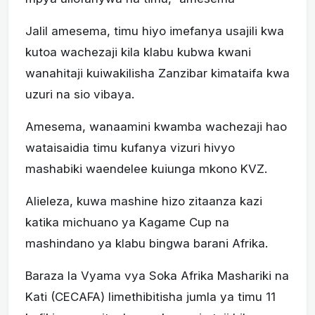
Jalil amesema, timu hiyo imefanya usajili kwa
kutoa wachezaji kila klabu kubwa kwani
wanahitaji kuiwakilisha Zanzibar kimataifa kwa
uzuri na sio vibaya.
Amesema, wanaamini kwamba wachezaji hao
wataisaidia timu kufanya vizuri hivyo
mashabiki waendelee kuiunga mkono KVZ.
Alieleza, kuwa mashine hizo zitaanza kazi
katika michuano ya Kagame Cup na
mashindano ya klabu bingwa barani Afrika.
Baraza la Vyama vya Soka Afrika Mashariki na
Kati (CECAFA) limethibitisha jumla ya timu 11