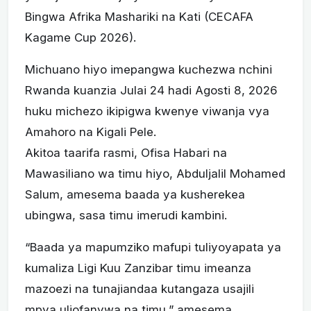
Bingwa Afrika Mashariki na Kati (CECAFA
Kagame Cup 2026).
Michuano hiyo imepangwa kuchezwa nchini
Rwanda kuanzia Julai 24 hadi Agosti 8, 2026
huku michezo ikipigwa kwenye viwanja vya
Amahoro na Kigali Pele.
Akitoa taarifa rasmi, Ofisa Habari na
Mawasiliano wa timu hiyo, Abduljalil Mohamed
Salum, amesema baada ya kusherekea
ubingwa, sasa timu imerudi kambini.
“Baada ya mapumziko mafupi tuliyoyapata ya
kumaliza Ligi Kuu Zanzibar timu imeanza
mazoezi na tunajiandaa kutangaza usajili
mpya uliofanywa na timu,” amesema