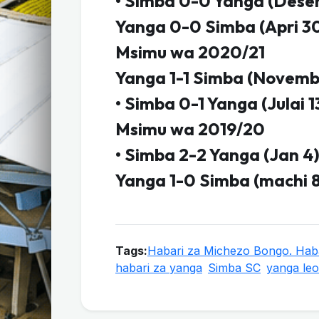
• Simba 0-0 Yanga (Dese
Yanga 0-0 Simba (Apri 3
Msimu wa 2020/21
Yanga 1-1 Simba (Novemb
• Simba 0-1 Yanga (Julai 1
Msimu wa 2019/20
• Simba 2-2 Yanga (Jan 4
Yanga 1-0 Simba (machi 
Tags:
Habari za Michezo Bongo. Haba
habari za yanga
Simba SC
yanga leo