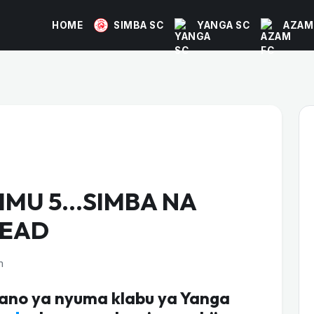
HOME
SIMBA SC
YANGA SC
AZAM
IMU 5…SIMBA NA
HEAD
m
tano ya nyuma klabu ya Yanga