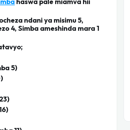
imba
haswa pale miamva hii
ocheza ndani ya misimu 5,
zo 4, Simba ameshinda mara 1
atavyo;
mba 5)
)
23)
16)