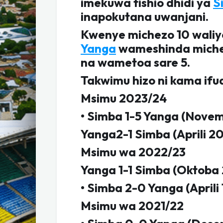
imekuwa tishio dhidi ya
S
inapokutana uwanjani.
Kwenye michezo 10 waliy
Yanga
wameshinda miche
na wametoa sare 5.
Takwimu hizo ni kama ifu
Msimu 2023/24
• Simba 1-5 Yanga (Nove
Yanga2-1 Simba (Aprili 20
Msimu wa 2022/23
Yanga 1-1 Simba (Oktoba 
• Simba 2-0 Yanga (Aprili 
Msimu wa 2021/22