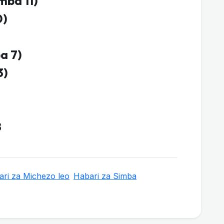
mba 11)
0)
a 7)
3)
)
8
ri za Michezo leo
Habari za Simba