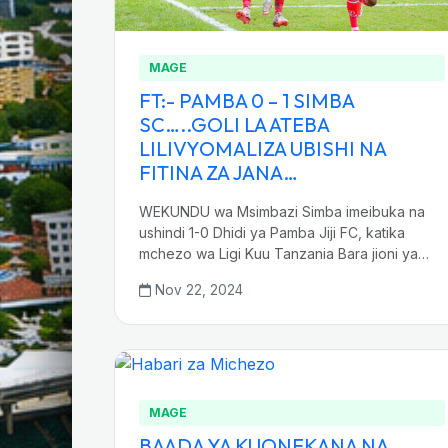
MAGE
FT:- PAMBA 0 – 1 SIMBA
SC…..GOLI LA ATEBA
LILIVYOMALIZA UBISHI NA
FITINA ZA JANA…
WEKUNDU wa Msimbazi Simba imeibuka na
ushindi 1-0 Dhidi ya Pamba Jiji FC, katika
mchezo wa Ligi Kuu Tanzania Bara jioni ya…
Nov 22, 2024
MAGE
BAADA YA KUONEKANA NA