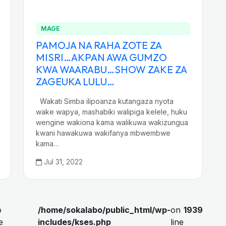
MAGE
PAMOJA NA RAHA ZOTE ZA
MISRI…AKPAN AWA GUMZO
KWA WAARABU…SHOW ZAKE ZA
ZAGEUKA LULU…
Wakati Simba ilipoanza kutangaza nyota
wake wapya, mashabiki walipiga kelele, huku
wengine wakiona kama walikuwa wakizungua
kwani hawakuwa wakifanya mbwembwe
kama…
Jul 31, 2022
o
/home/sokalabo/public_html/wp-
on
1939
e
includes/kses.php
line