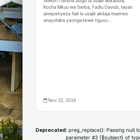
WAKATI dirisha dogo la usajili likikaribia,
Kocha Mkuu wa Simba, Fadlu Davids, tayari
amepenyeza faili la usajili akitaja maeneo
anayotaka yaongezewe nguvu…
Nov 22, 2024
Deprecated
: preg_replace(): Passing null t
parameter #3 ($subject) of typ