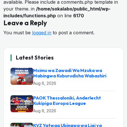
available. Please include a comments.php template in
your theme. in
/home/sokalabo/public_html/wp-
includes/functions.php
on line
6170
Leave a Reply
You must be
logged in
to post a comment.
Latest Stories
Msimu wa Zawadi Wa Mzuka wa
Mabingwa Kuburudisha Wabashiri
Aug 6, 2026
PAOK Thessaloniki, Anderlecht
Kukipiga Europa League
Aug 6, 2026
KVZ Yatwaa Ubingwa wa Ligi ya