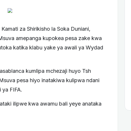
amati za Shirikisho la Soka Duniani,
 Msuva amepanga kupokea pesa zake kwa
utoka katika klabu yake ya awali ya Wydad
asablanca kumlipa mchezaji huyo Tsh
 Msuva pesa hiyo inatakiwa kulipwa ndani
 ya FIFA.
taki ilipwe kwa awamu bali yeye anataka