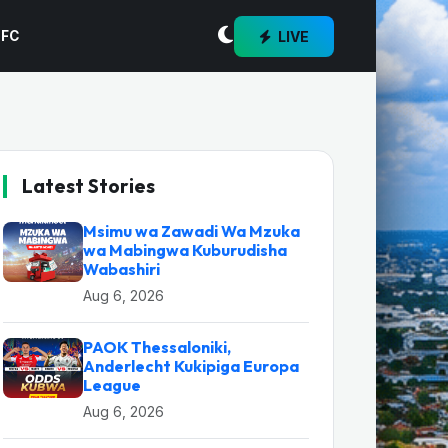
LIVE
 FC
Latest Stories
Msimu wa Zawadi Wa Mzuka
wa Mabingwa Kuburudisha
Wabashiri
Aug 6, 2026
PAOK Thessaloniki,
Anderlecht Kukipiga Europa
League
Aug 6, 2026