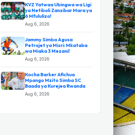
KVZ Yatwaa Ubingwa wa Ligi
ya Netiboli Zanzibar Mara ya
6 Mfululizo!
Aug 6, 2026
Jammy Simba Agusa
Petrojet ya Misri: Mkataba
wa Miaka 3 Mezani!
Aug 6, 2026
Kocha Barker Afichua
Mpango Mzito Simba SC
Baada ya Kurejea Rwanda
Aug 6, 2026