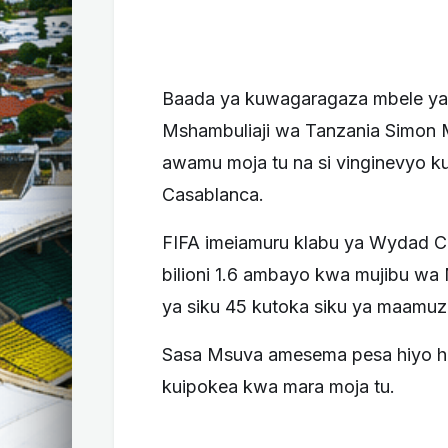
Baada ya kuwagaragaza mbele ya K
Mshambuliaji wa Tanzania Simon
awamu moja tu na si vinginevyo k
Casablanca.
FIFA imeiamuru klabu ya Wydad C
bilioni 1.6 ambayo kwa mujibu wa
ya siku 45 kutoka siku ya maamuzi
Sasa Msuva amesema pesa hiyo ha
kuipokea kwa mara moja tu.