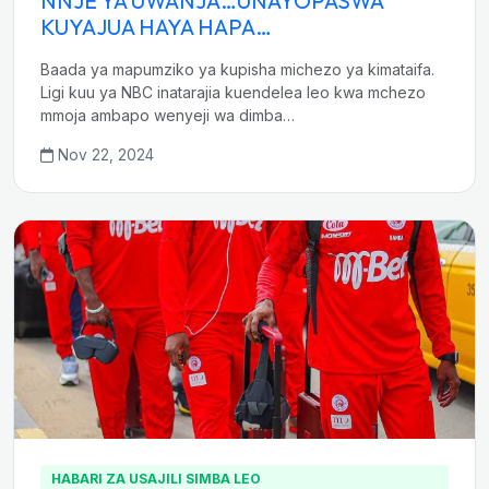
NNJE YA UWANJA…UNAYOPASWA
KUYAJUA HAYA HAPA…
Baada ya mapumziko ya kupisha michezo ya kimataifa.
Ligi kuu ya NBC inatarajia kuendelea leo kwa mchezo
mmoja ambapo wenyeji wa dimba…
Nov 22, 2024
HABARI ZA USAJILI SIMBA LEO