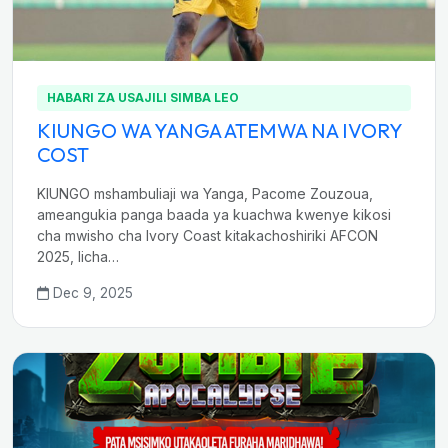
HABARI ZA USAJILI SIMBA LEO
KIUNGO WA YANGA ATEMWA NA IVORY
COST
KIUNGO mshambuliaji wa Yanga, Pacome Zouzoua,
ameangukia panga baada ya kuachwa kwenye kikosi
cha mwisho cha Ivory Coast kitakachoshiriki AFCON
2025, licha…
Dec 9, 2025