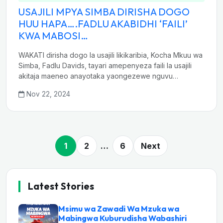
USAJILI MPYA SIMBA DIRISHA DOGO
HUU HAPA….FADLU AKABIDHI ‘FAILI’
KWA MABOSI…
WAKATI dirisha dogo la usajili likikaribia, Kocha Mkuu wa
Simba, Fadlu Davids, tayari amepenyeza faili la usajili
akitaja maeneo anayotaka yaongezewe nguvu…
Nov 22, 2024
1
2
…
6
Next
Latest Stories
Msimu wa Zawadi Wa Mzuka wa
Mabingwa Kuburudisha Wabashiri