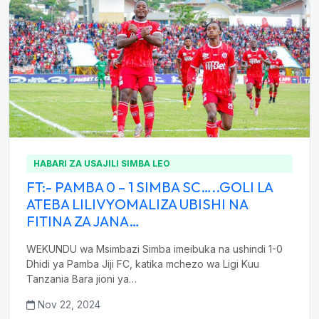
HABARI ZA USAJILI SIMBA LEO
FT:- PAMBA 0 – 1 SIMBA SC…..GOLI LA
ATEBA LILIVYOMALIZA UBISHI NA
FITINA ZA JANA…
WEKUNDU wa Msimbazi Simba imeibuka na ushindi 1-0
Dhidi ya Pamba Jiji FC, katika mchezo wa Ligi Kuu
Tanzania Bara jioni ya…
Nov 22, 2024