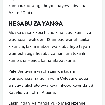
kumchukua winga huyo anayewindwa na
Azam FC pia.
HESABU ZA YANGA
Mpaka sasa kikosi hicho kina idadi kamili ya
wachezaji wakigeni 12 ambao wanahitajika
kikanuni, lakini mabosi wa klabu hiyo tayari
wameshapiga hesabu za nani anatoka ili
kumpisha Henoc kama atapatikana.
Pale Jangwani wachezaji wa kigeni
wanaocheza nafasi hiyo ni Celestine Ecua
ambaye alishatolewa kwa mkopo kwenda JS
Kabylie ya nchini Algeria.
Lakini ndani ya Yanga yuko Maxi Nzengeli