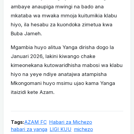
ambaye anaupiga mwingi na bado ana
mkataba wa mwaka mmoja kuitumikia klabu
hiyo, ila hesabu za kuondoka zimetua kwa
Buba Jameh.
Mgambia huyo alitua Yanga dirisha dogo la
Januari 2026, lakini kiwango chake
kimeonekana kutowaridhisha mabosi wa klabu
hiyo na yeye ndiye anatajwa atampisha
Mkongomani huyo msimu ujao kama Yanga
itaizidi kete Azam.
Tags:
AZAM FC
Habari za Michezo
habari za yanga
LIGI KUU
michezo