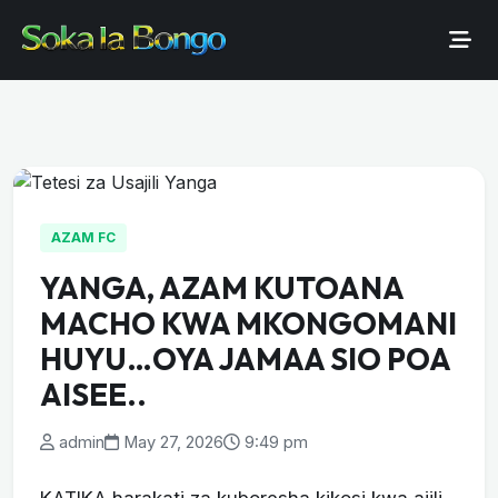
AZAM FC
YANGA, AZAM KUTOANA
MACHO KWA MKONGOMANI
HUYU…OYA JAMAA SIO POA
AISEE..
admin
May 27, 2026
9:49 pm
KATIKA harakati za kuboresha kikosi kwa ajili