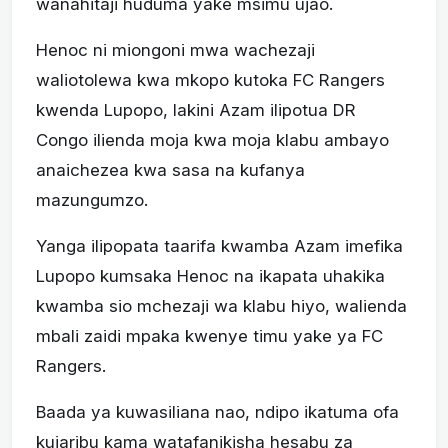
wanahitaji huduma yake msimu ujao.
Henoc ni miongoni mwa wachezaji
waliotolewa kwa mkopo kutoka FC Rangers
kwenda Lupopo, lakini Azam ilipotua DR
Congo ilienda moja kwa moja klabu ambayo
anaichezea kwa sasa na kufanya
mazungumzo.
Yanga ilipopata taarifa kwamba Azam imefika
Lupopo kumsaka Henoc na ikapata uhakika
kwamba sio mchezaji wa klabu hiyo, walienda
mbali zaidi mpaka kwenye timu yake ya FC
Rangers.
Baada ya kuwasiliana nao, ndipo ikatuma ofa
kujaribu kama watafanikisha hesabu za