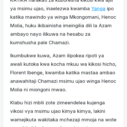
ya msimu ujao, inaelezwa kwamba
Yanga
ipo
katika mawindo ya winga Mkongomani, Henoc
Molia, huku ikibainisha imeingilia dili la Azam
ambayo nayo ilikuwa na hesabu za
kumshusha pale Chamazi.
Ikumbukwe kuwa, Azam ilipokea ripoti ya
awali kutoka kwa kocha mkuu wa kikosi hicho,
Florent Ibenge, kwamba katika mastaa ambao
anawahitaji Chamazi msimu ujao winga Henoc
Molia ni miongoni mwao.
Klabu hizi mbili zote zimeendelea kujenga
vikosi vya msimu ujao kimya kimya, lakini
wamejikuta wakitaka mchezaji mmoja na wote