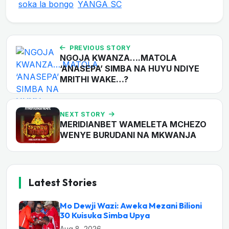
soka la bongo
YANGA SC
PREVIOUS STORY
NGOJA KWANZA….MATOLA
‘ANASEPA’ SIMBA NA HUYU NDIYE
MRITHI WAKE…?
NEXT STORY
MERIDIANBET WAMELETA MCHEZO
WENYE BURUDANI NA MKWANJA
Latest Stories
Mo Dewji Wazi: Aweka Mezani Bilioni
30 Kuisuka Simba Upya
Aug 8, 2026